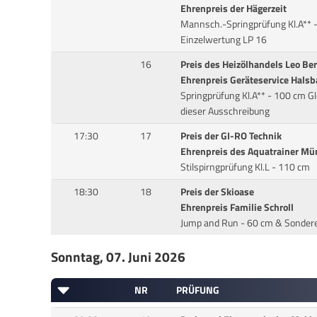
Ehrenpreis der Hägerzeit
Mannsch.-Springprüfung Kl.A** 
Einzelwertung LP 16
16
Preis des Heizölhandels Leo Be
Ehrenpreis Geräteservice Hals
Springprüfung Kl.A** - 100 cm Gl
dieser Ausschreibung
17:30
17
Preis der GI-RO Technik
Ehrenpreis des Aquatrainer Mü
Stilspirngprüfung Kl.L - 110 cm
18:30
18
Preis der Skioase
Ehrenpreis Familie Schroll
Jump and Run - 60 cm & Sondere
Sonntag, 07. Juni 2026
NR
PRÜFUNG