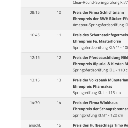
Clear-Round-Springprüfung Kl.A*
09:15
10
Preis der Firma Schlichtmann
Ehrenpreis der BWH Bücker-Pf
Amateur-Springpferdeprüfung Kl
10:45
11
Preis des Schornsteinfegermeis
Ehrenpreis Fa. Masterhorse
Springpferdeprüfung Kl.A ** - 1
12:15
12
Preis der Pferdeausbildung Ni
Ehrenpreis Alpurial & Kirsten 
Springpferdeprüfung Kl.L - 110 
13:15
13
Preis der Volksbank Münsterla
Ehrenpreis Pharmakas
Springprüfung Kl. L - 115 cm
14:30
14
Preis der Firma Winkhaus
Ehrenpreis der Schnapsbrenner
Springprüfung Kl.M* - 120 cm
anschl.
15
Preis des Hufbeschlags Timo V