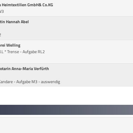
a Heimtextilien GmbH& Co.KG
W3
tin Hannah Abel
2
rei Welling
.L * Trense - Aufgabe RL2
otarin Anna-Maria Verfürth
Kandare - Aufgabe M3 - auswendig