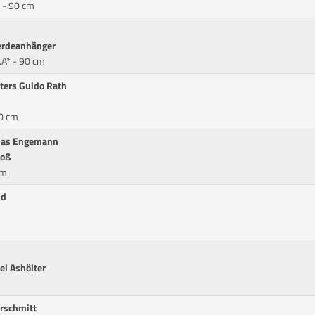
 - 90 cm
erdeanhänger
.A* - 90 cm
ters Guido Rath
00 cm
klas Engemann
Moß
cm
nd
ei Ashölter
orschmitt