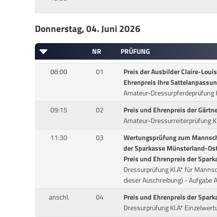
Donnerstag, 04. Juni 2026
NR
PRÜFUNG
08:00
01
Preis der Ausbilder Claire-Loui
Ehrenpreis Ihre Sattelanpassu
Amateur-Dressurpferdeprüfung K
09:15
02
Preis und Ehrenpreis der Gärtne
Amateur-Dressurreiterprüfung K
11:30
03
Wertungsprüfung zum Mannsch
der Sparkasse Münsterland-Os
Preis und Ehrenpreis der Spar
Dressurprüfung Kl.A* für Mannsc
dieser Auschreibung) - Aufgabe 
anschl.
04
Preis und Ehrenpreis der Spar
Dressurprüfung Kl.A* Einzelwert