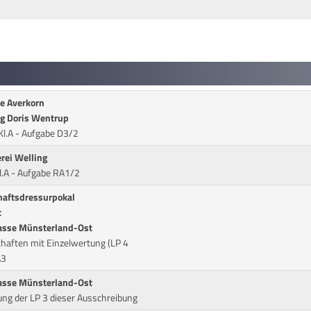
se Averkorn
ng Doris Wentrup
l.A - Aufgabe D3/2
rei Welling
l.A - Aufgabe RA1/2
aftsdressurpokal
t
kasse Münsterland-Ost
haften mit Einzelwertung (LP 4
A3
kasse Münsterland-Ost
ung der LP 3 dieser Ausschreibung