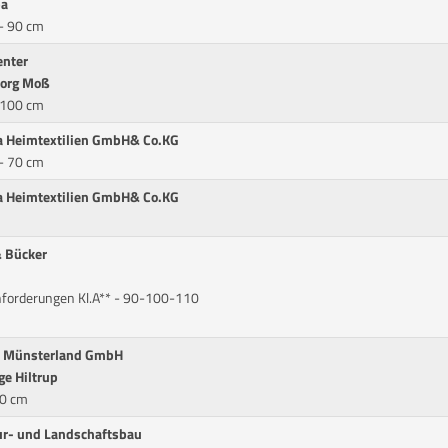
pa
 - 90 cm
enter
eorg Moß
 100 cm
a Heimtextilien GmbH& Co.KG
 - 70 cm
a Heimtextilien GmbH& Co.KG
& Bücker
nforderungen Kl.A** - 90-100-110
en Münsterland GmbH
e Hiltrup
10 cm
ur- und Landschaftsbau