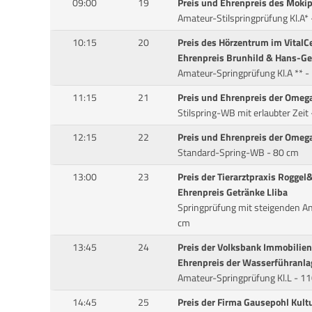
09:00
19
Preis und Ehrenpreis des Moki
Amateur-Stilspringprüfung Kl.A*
10:15
20
Preis des Hörzentrum im VitalC
Ehrenpreis Brunhild & Hans-G
Amateur-Springprüfung Kl.A ** -
11:15
21
Preis und Ehrenpreis der Omeg
Stilspring-WB mit erlaubter Zeit
12:15
22
Preis und Ehrenpreis der Omeg
Standard-Spring-WB - 80 cm
13:00
23
Preis der Tierarztpraxis Roggel
Ehrenpreis Getränke Lliba
Springprüfung mit steigenden A
cm
13:45
24
Preis der Volksbank Immobili
Ehrenpreis der Wasserführanlag
Amateur-Springprüfung Kl.L - 1
14:45
25
Preis der Firma Gausepohl Kult