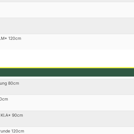
l.M* 120cm
rtung 80cm
20cm
 Kl.A* 90cm
rrunde 120cm