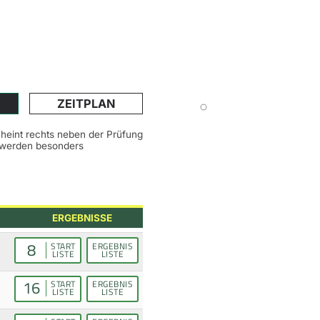
ZEITPLAN
scheint rechts neben der Prüfung
n werden besonders
ERGEBNISSE
8
START
ERGEBNIS
LISTE
LISTE
16
START
ERGEBNIS
LISTE
LISTE