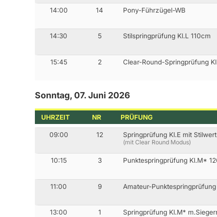
14:00
14
Pony-Führzügel-WB
14:30
5
Stilspringprüfung Kl.L 110cm
15:45
2
Clear-Round-Springprüfung K
Sonntag, 07. Juni 2026
UHRZEIT
NR
PRÜFUNG
09:00
12
Springprüfung Kl.E mit Stilwe
(mit Clear Round Modus)
10:15
3
Punktespringprüfung Kl.M* 1
11:00
9
Amateur-Punktespringprüfung
13:00
1
Springprüfung Kl.M* m.Siege