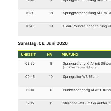
15:30
18
Springpferdeprüfung Kl.L m.
16:45
19
Clear-Round-Springprüfung K
Samstag, 06. Juni 2026
UHRZEIT
NR
PRÜFUNG
08:30
8
Springprüfung Kl.A* mit Stilw
(mit Clear Round Modus)
09:45
10
Springreiter-WB 65cm
11:00
6
Punktespringprfg.Kl.A** 105
12:15
11
Stilspring-WB - mit erlaubter 