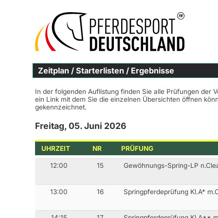
Zeitplan / Starterlisten / Ergebnisse
In der folgenden Auflistung finden Sie alle Prüfungen der 
ein Link mit dem Sie die einzelnen Übersichten öffnen kö
gekennzeichnet.
Freitag, 05. Juni 2026
UHRZEIT
NR
PRÜFUNG
12:00
15
Gewöhnungs-Spring-LP n.Cl
13:00
16
Springpferdeprüfung Kl.A* m
14:15
17
Springpferdeprüfung Kl.A**