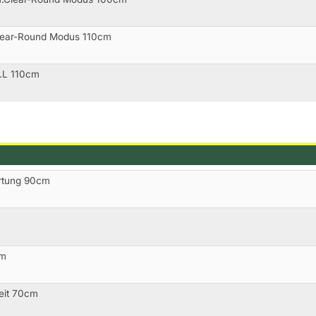
Clear-Round Modus 110cm
l.L 110cm
ertung 90cm
cm
Zeit 70cm