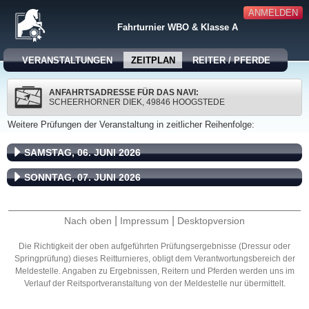
ANMELDEN
Fahrturnier WBO & Klasse A
VERANSTALTUNGEN
ZEITPLAN
REITER / PFERDE
ANFAHRTSADRESSE FÜR DAS NAVI:
SCHEERHORNER DIEK, 49846 HOOGSTEDE
Weitere Prüfungen der Veranstaltung in zeitlicher Reihenfolge:
SAMSTAG, 06. JUNI 2026
SONNTAG, 07. JUNI 2026
|
|
Nach oben
Impressum
Desktopversion
Die Richtigkeit der oben aufgeführten Prüfungsergebnisse (Dressur oder
Springprüfung) dieses Reitturnieres, obligt dem Verantwortungsbereich der
Meldestelle. Angaben zu Ergebnissen, Reitern und Pferden werden uns im
Verlauf der Reitsportveranstaltung von der Meldestelle nur übermittelt.