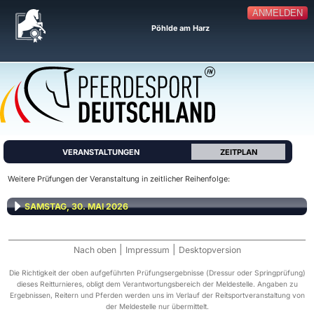
ANMELDEN
Pöhlde am Harz
VERANSTALTUNGEN
ZEITPLAN
Weitere Prüfungen der Veranstaltung in zeitlicher Reihenfolge:
SAMSTAG, 30. MAI 2026
|
|
Nach oben
Impressum
Desktopversion
Die Richtigkeit der oben aufgeführten Prüfungsergebnisse (Dressur oder Springprüfung)
dieses Reitturnieres, obligt dem Verantwortungsbereich der Meldestelle. Angaben zu
Ergebnissen, Reitern und Pferden werden uns im Verlauf der Reitsportveranstaltung von
der Meldestelle nur übermittelt.