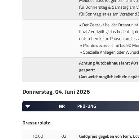
Meldeschluss ist generell am Vor
für Donnerstag & Samstag am V
für Sonntag ist es am Vorab
• Der Zeittakt bei der Dressur is
final / endgültig! das bedeutet, 
entstehen keine Pausen und es w
• Pferdewechsel sind bis 90 Mi
• Spezielle Anliegen oder Wünsc
Achtung Autobahnausfahrt A81
gesperrt
(Ausweichmöglichkeit eine spät
Donnerstag, 04. Juni 2026
NR
PRÜFUNG
Dressurplatz
10:00
02
Geldpreis gegeben von Fam. Lo