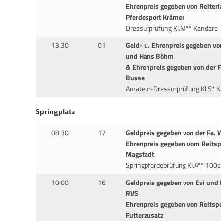
Ehrenpreis gegeben von Reiter
Pferdesport Krämer
Dressurprüfung Kl.M** Kandare
13:30
01
Geld- u. Ehrenpreis gegeben v
und Hans Böhm
& Ehrenpreis gegeben von der Fa
Busse
Amateur-Dressurprüfung Kl.S* K
Springplatz
08:30
17
Geldpreis gegeben von der Fa.
Ehrenpreis gegeben vom Reitsp
Magstadt
Springpferdeprüfung Kl.A** 100
10:00
16
Geldpreis gegeben von Evi und
RVS
Ehrenpreis gegeben von Reitspo
Futterzusatz