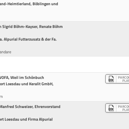
land-Heimtierland, Böblingen und
on Sigrid Böhm-Kayser, Renate Böhm
. Alpurial Futterzusatz & der Fa.
andare
 WOFA, Weil im Schönbuch
PARCO
PLA
ort Loesdau und Keralit GmbH,
cm
 Manfred Schweizer, Ehrenvorstand
PARCO
PLA
rt Loesdau und Firma Alpurial