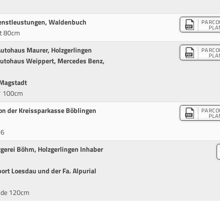
ienstleustungen, Waldenbuch
PARCO
PLA
it 80cm
utohaus Maurer, Holzgerlingen
PARCO
PLA
Autohaus Weippert, Mercedes Benz,
 Magstadt
** 100cm
on der Kreissparkasse Böblingen
PARCO
PLA
26
gerei Böhm, Holzgerlingen Inhaber
ort Loesdau und der Fa. Alpurial
unde 120cm