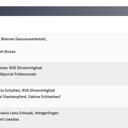
i Wanner Genusswerkstatt,
ort Busse
ämer, RVS Ehrenmitglied
Alpurial Futterzusatz
cia Scholten, RVS Ehrenmitglied
ei Steckenpferd, Sabine Schleehauf
praxis Lena Schwab, Holzgerlingen
ort Loesdau