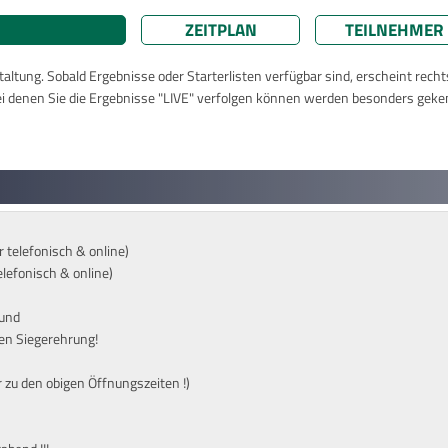
ZEITPLAN
TEILNEHMER
taltung. Sobald Ergebnisse oder Starterlisten verfügbar sind, erscheint rech
ei denen Sie die Ergebnisse "LIVE" verfolgen können werden besonders geke
 telefonisch & online)
elefonisch & online)
 und
ten Siegerehrung!
 zu den obigen Öffnungszeiten !)