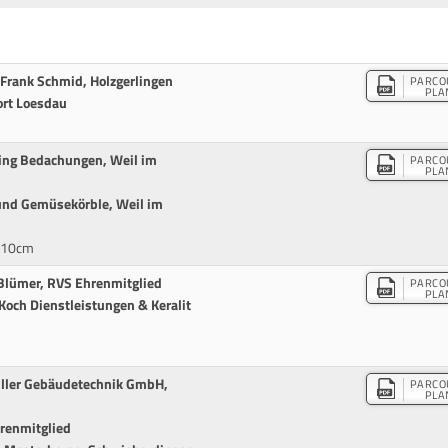
Frank Schmid, Holzgerlingen
PARCO
PLA
ort Loesdau
ing Bedachungen, Weil im
PARCO
PLA
und Gemüsekörble, Weil im
 110cm
Blümer, RVS Ehrenmitglied
PARCO
PLA
Koch Dienstleistungen & Keralit
Hiller Gebäudetechnik GmbH,
PARCO
PLA
renmitglied