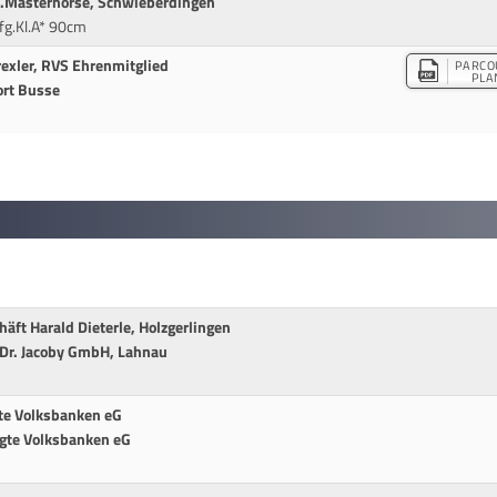
a.Masterhorse, Schwieberdingen
g.Kl.A* 90cm
exler, RVS Ehrenmitglied
PARCO
PLA
ort Busse
äft Harald Dieterle, Holzgerlingen
 Dr. Jacoby GmbH, Lahnau
gte Volksbanken eG
igte Volksbanken eG