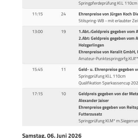
Springpferdeprüfung Kl.L 110cm
11:15
24
Ehrenpreise von Jürgen Koch D
Stilspring-WB - mit erlaubter Ze
13:00
19
1.Abt.:Geldpreis gegeben vom A
2.Abt: Geldpreis gegeben vom 
Holzgerlingen
Ehrenpreise von Keralit GmbH,
Amateur-Punktespringprfg.Kl.A
15:45
11
Geld- u. Ehrenpreise gegeben v
Springprüfung Kl.L 110cm
Qualifikation Sparkassencup 20
17:15
10
Geldpreis gegeben von der Metz
Alexander Jaiser
Ehrenpreise gegeben von Reitsp
Futterzusatz
Springprüfung Kl.M* m.Siegerr
Samstag, 06. Juni 2026