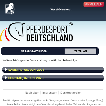
ANMELDEN
Wesel-Diersfordt
VERANSTALTUNGEN
ZEITPLAN
Weitere Prüfungen der Veranstaltung in zeitlicher Reihenfolge:
SAMSTAG, 06. JUNI 2026
SONNTAG, 07. JUNI 2026
|
|
Nach oben
Impressum
Desktopversion
Die Richtigkeit der oben aufgeführten Prüfungsergebnisse (Dressur oder Springprüfung)
dieses Reitturnieres, obligt dem Verantwortungsbereich der Meldestelle. Angaben zu