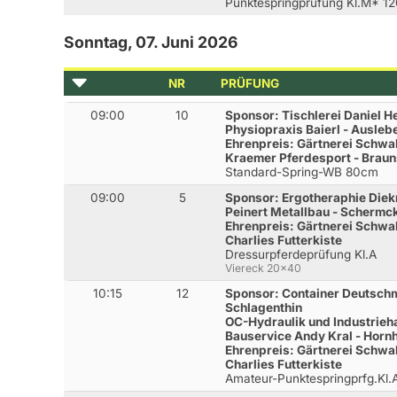
Punktespringprüfung Kl.M* 1
Sonntag, 07. Juni 2026
NR
PRÜFUNG
09:00
10
Sponsor: Tischlerei Daniel 
Physiopraxis Baierl - Ausleb
Ehrenpreis: Gärtnerei Schwa
Kraemer Pferdesport - Brau
Standard-Spring-WB 80cm
09:00
5
Sponsor: Ergotheraphie Die
Peinert Metallbau - Schermc
Ehrenpreis: Gärtnerei Schwa
Charlies Futterkiste
Dressurpferdeprüfung Kl.A
Viereck 20x40
10:15
12
Sponsor: Container Deutschm
Schlagenthin
OC-Hydraulik und Industrie
Bauservice Andy Kral - Horn
Ehrenpreis: Gärtnerei Schwa
Charlies Futterkiste
Amateur-Punktespringprfg.Kl