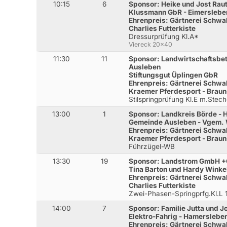
10:15
6
Sponsor: Heike und Jost Raut
Klussmann GbR - Eimerslebe
Ehrenpreis: Gärtnerei Schwa
Charlies Futterkiste
Dressurprüfung Kl.A*
Viereck 20x40
11:30
11
Sponsor: Landwirtschaftsbet
Ausleben
Stiftungsgut Üplingen GbR
Ehrenpreis: Gärtnerei Schwa
Kraemer Pferdesport - Brau
Stilspringprüfung Kl.E m.Ste
13:00
1
Sponsor: Landkreis Börde - 
Gemeinde Ausleben - Vgem. 
Ehrenpreis: Gärtnerei Schwa
Kraemer Pferdesport - Brau
Führzügel-WB
13:30
19
Sponsor: Landstrom GmbH +
Tina Barton und Hardy Winke
Ehrenpreis: Gärtnerei Schwa
Charlies Futterkiste
Zwei-Phasen-Springprfg.Kl.L
14:00
7
Sponsor: Familie Jutta und 
Elektro-Fahrig - Hamerslebe
Ehrenpreis: Gärtnerei Schwa