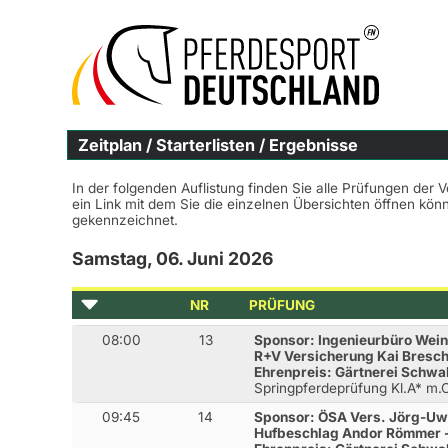
Zeitplan / Starterlisten / Ergebnisse
In der folgenden Auflistung finden Sie alle Prüfungen der 
ein Link mit dem Sie die einzelnen Übersichten öffnen kö
gekennzeichnet.
Samstag, 06. Juni 2026
NR
PRÜFUNG
08:00
13
Sponsor: Ingenieurbüro Wein
R+V Versicherung Kai Bresch
Ehrenpreis: Gärtnerei Schwa
Springpferdeprüfung Kl.A* m
09:45
14
Sponsor: ÖSA Vers. Jörg-Uw
Hufbeschlag Andor Römmer -