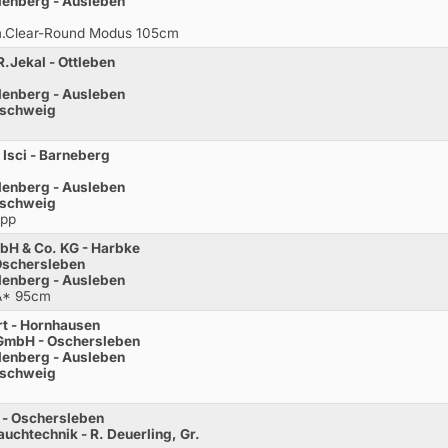
lenberg - Ausleben
 m.Clear-Round Modus 105cm
.Jekal - Ottleben
lenberg - Ausleben
nschweig
 Isci - Barneberg
lenberg - Ausleben
nschweig
opp
bH & Co. KG - Harbke
Oschersleben
lenberg - Ausleben
.A* 95cm
rt - Hornhausen
GmbH - Oschersleben
lenberg - Ausleben
nschweig
 - Oschersleben
chtechnik - R. Deuerling, Gr.