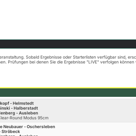
Veranstaltung. Sobald Ergebnisse oder Starterlisten verfügbar sind, er
nnen. Prüfungen bei denen Sie die Ergebnisse "LIVE" verfolgen könne
kopf - Helmstedt
inski - Halberstadt
lenberg - Ausleben
.Clear-Round Modus 95cm
e Neubauer - Oschersleben
 Ströbeck