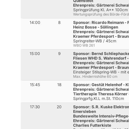
Quenstedt
Ehrenpreis: Gärtnerei Schwa
Springprüfung Kl. A** 100cm
Wertungsprüfung des Börde-För
14:00
8
Sponsor: Ricardo Reimann - F
Heinz Bosse - Söllingen
Ehrenpreis: Gärtnerei Schwa
Kraemer Pferdesport - Brau
Springreiter-WB / 45cm
WBO WB 261
15:00
9
Sponsor: Bernd Schliephack
Fliesen WHD S. Wahrendorf 
Ehrenpreis: Gärtnerei Schwa
Kraemer Pferdesport - Brau
Einsteiger Stilspring-WB - mit
Max. Hindernishöhe 60 cm
15:45
18
Sponsor: Gestüt Helenhof - 
Ehrenpreis: Gärtnerei Schwa
Tiertherapie Theresa Körner
Springprfg.Kl.L m.St. 110cm
17:30
20
Sponsor: S.R. Kuske Elektr
Emersleben
Bundesweite Intensiv-Pflege
Ehrenpreis: Gärtnerei Schwa
Charlies Futterkiste