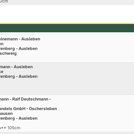
20cm
Heinemann - Ausleben
en
lenberg - Ausleben
nschweig
kmann - Ausleben
ke
lenberg - Ausleben
ann - Ralf Deutschmann -
handels GmbH - Oschersleben
hausen
lenberg - Ausleben
.A** 105cm