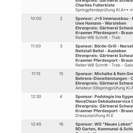
Ehrenpreis: Gärtnerei Schwa
Charlies Futterkiste
Springpferdeprüfung Kl.A**
10:00
2
Sponsor: J+S Innenausbau - R
Uwe Hamann - Warsleben
Ehrenpreis: Gärtnerei Schwa
Kraemer Pferdesport - Brau
Reiter-WB Schritt - Trab
11:00
3
Sponsor: Börde-Grill - Nursel
Reitstall Beitel - Ausleben
Ehrenpreis: Gärtnerei Schwa
Kraemer Pferdesport - Brau
Reiter-WB Schritt - Trab - Gal
11:15
15
Sponsor: Michalke & Rein Gm
Behrens-Dienstleistungen - 
Ehrenpreis: Gärtnerei Schwa
Amateur-Stilspringprüfung Kl
12:30
4
Sponsor: Podologie Ina Egge
NovaClean Gebäudeservice 
Ehrenpreis: Gärtnerei Schwa
Kraemer Pferdesport - Brau
Dressurprüfung Kl.E
12:45
16
Sponsor: WG "Neues Leben"
RD Garten, Kommunal-& Schlau