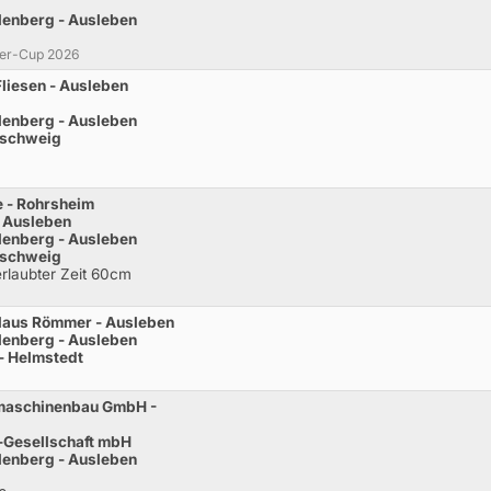
lenberg - Ausleben
der-Cup 2026
liesen - Ausleben
lenberg - Ausleben
nschweig
e - Rohrsheim
- Ausleben
lenberg - Ausleben
nschweig
 erlaubter Zeit 60cm
Klaus Römmer - Ausleben
lenberg - Ausleben
 - Helmstedt
omaschinenbau GmbH -
-Gesellschaft mbH
lenberg - Ausleben