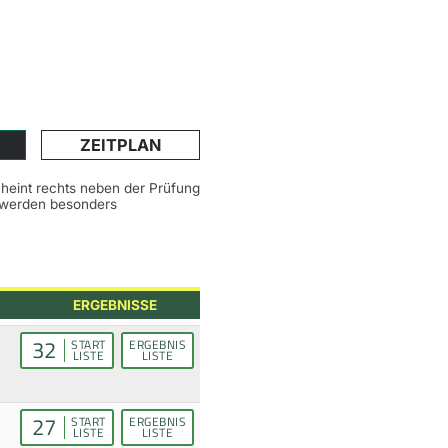
ZEITPLAN
scheint rechts neben der Prüfung
n werden besonders
ERGEBNISSE
32
START
ERGEBNIS
LISTE
LISTE
27
START
ERGEBNIS
LISTE
LISTE