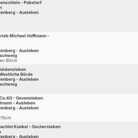
enschlein - Pabstorf
n
lenberg - Ausleben
rieb Michael Hoffmann -
lenberg - Ausleben
nschweig
chen 80cm
Haldensleben
Westliche Börde
lenberg - Ausleben
nschweig
Co.KG - Gevensleben
lmann - Ausleben
lenberg - Ausleben
 115cm
Joachim Kunkel - Oschersleben
n
lenberg - Ausleben