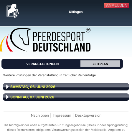
ANMELDEN
Dillingen
VERANSTALTUNGEN
ZEITPLAN
Weitere Prüfungen der Veranstaltung in zeitlicher Reihenfolge:
SAMSTAG, 06. JUNI 2026
SONNTAG, 07. JUNI 2026
|
|
Nach oben
Impressum
Desktopversion
Die Richtigkeit der oben aufgeführten Prüfungsergebnisse (Dressur oder Springprüfung)
dieses Reitturnieres, obligt dem Verantwortungsbereich der Meldestelle. Angaben zu