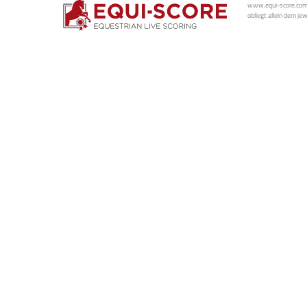
www.equi-score.com i
obliegt allein dem je