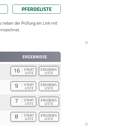
PFERDELISTE
ts neben der Prüfung ein Link mit
nnzeichnet.
ERGEBNISSE
16
START
ERGEBNIS
LISTE
LISTE
9
START
ERGEBNIS
LISTE
LISTE
7
START
ERGEBNIS
LISTE
LISTE
8
START
ERGEBNIS
LISTE
LISTE