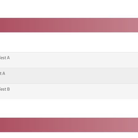
Test A
t A
Test B