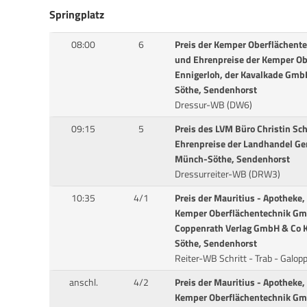
Springplatz
08:00
6
Preis der Kemper Oberflächent
und Ehrenpreise der Kemper Ob
Ennigerloh, der Kavalkade Gm
Söthe, Sendenhorst
Dressur-WB (DW6)
09:15
5
Preis des LVM Büro Christin S
Ehrenpreise der Landhandel G
Münch-Söthe, Sendenhorst
Dressurreiter-WB (DRW3)
10:35
4/1
Preis der Mauritius - Apotheke,
Kemper Oberflächentechnik Gmb
Coppenrath Verlag GmbH & Co 
Söthe, Sendenhorst
Reiter-WB Schritt - Trab - Galop
anschl.
4/2
Preis der Mauritius - Apotheke,
Kemper Oberflächentechnik Gmb