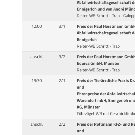
Abfallwirtschaftsgesellschaft 
Ennigerloh und von André Mün
Reiter-WB Schritt - Trab - Galop
12:00
3/1
Preis der Paul Horstmann GmbH
Abfallwirtschaftsgesellschaft 
Ennigerloh
Reiter-WB Schritt - Trab
anschl.
3/2
Preis der Paul Horstmann GmbH
Equiva GmbH, Münster
Reiter-WB Schritt - Trab
13:30
2/1
Preis der Tierärztliche Praxis 
und
Ehrenpreise der Abfallwirtschaf
Warendorf mbH, Ennigerloh un
KG, Münster
Führzügel-WB mit Geschicklichk
anschl.
2/2
Preis der Rottmann KFZ- und R
und