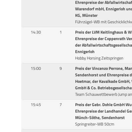
Ehrenpreise der Abfallwirtschaf
Warendorf mbH, Ennigerloh un
KG, Münster
Führzügel-WB mit Geschicklichk
14:30
1
Preis der LVM Keitlinghaus & W
Ehrenpreise der Coppenrath Ve
der Abfallwirtschaftsgesellsch
Ennigerloh
Hobby Horsing Zeitspringen
15:00
9
Preis der Vincenzo Perrone, M
Sendenhorst und Ehrenpreise 
Hoetmar, der Kavalkade GmbH, 
GmbH & Co. Betriebsgesellscha
Team Schauwettbewerb Jump an
15:45
7
Preis der Gebr. Dohle GmbH Wu
Ehrenpreise der Landhandel G
Münch-Söthe, Sendenhorst
Springreiter-WB 50cm