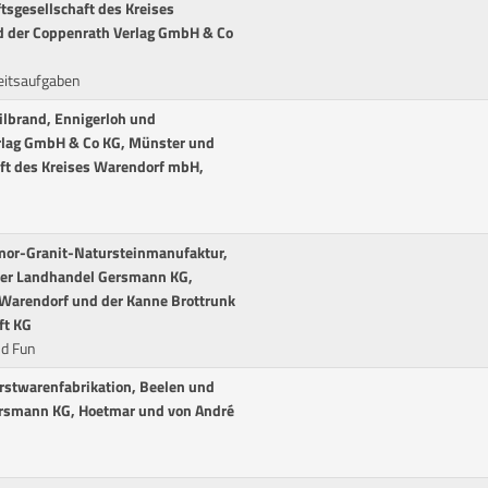
tsgesellschaft des Kreises
d der Coppenrath Verlag GmbH & Co
eitsaufgaben
ilbrand, Ennigerloh und
rlag GmbH & Co KG, Münster und
aft des Kreises Warendorf mbH,
amor-Granit-Natursteinmanufaktur,
der Landhandel Gersmann KG,
Warendorf und der Kanne Brottrunk
ft KG
d Fun
rstwarenfabrikation, Beelen und
ersmann KG, Hoetmar und von André