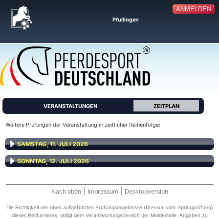
ANMELDEN
Pfullingen
VERANSTALTUNGEN
ZEITPLAN
Weitere Prüfungen der Veranstaltung in zeitlicher Reihenfolge:
SAMSTAG, 11. JULI 2026
SONNTAG, 12. JULI 2026
|
|
Nach oben
Impressum
Desktopversion
Die Richtigkeit der oben aufgeführten Prüfungsergebnisse (Dressur oder Springprüfung)
dieses Reitturnieres, obligt dem Verantwortungsbereich der Meldestelle. Angaben zu