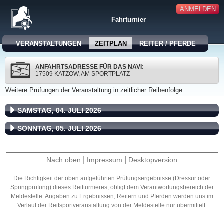
ANMELDEN
Fahrturnier
VERANSTALTUNGEN
ZEITPLAN
REITER / PFERDE
ANFAHRTSADRESSE FÜR DAS NAVI:
17509 KATZOW, AM SPORTPLATZ
Weitere Prüfungen der Veranstaltung in zeitlicher Reihenfolge:
SAMSTAG, 04. JULI 2026
SONNTAG, 05. JULI 2026
|
|
Nach oben
Impressum
Desktopversion
Die Richtigkeit der oben aufgeführten Prüfungsergebnisse (Dressur oder
Springprüfung) dieses Reitturnieres, obligt dem Verantwortungsbereich der
Meldestelle. Angaben zu Ergebnissen, Reitern und Pferden werden uns im
Verlauf der Reitsportveranstaltung von der Meldestelle nur übermittelt.