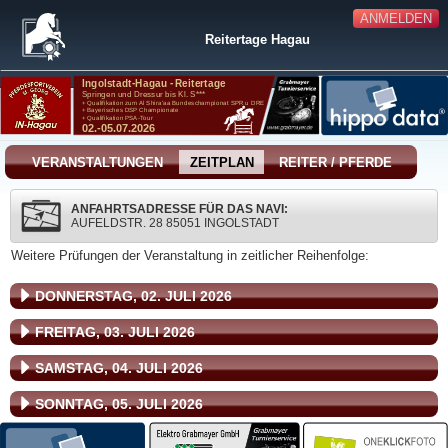
ANMELDEN
Reitertage Hagau
VERANSTALTUNGEN
ZEITPLAN
REITER / PFERDE
ANFAHRTSADRESSE FÜR DAS NAVI:
AUFELDSTR. 28 85051 INGOLSTADT
Weitere Prüfungen der Veranstaltung in zeitlicher Reihenfolge:
DONNERSTAG, 02. JULI 2026
FREITAG, 03. JULI 2026
SAMSTAG, 04. JULI 2026
SONNTAG, 05. JULI 2026