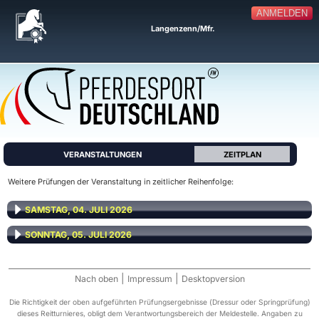
ANMELDEN
Langenzenn/Mfr.
VERANSTALTUNGEN
ZEITPLAN
Weitere Prüfungen der Veranstaltung in zeitlicher Reihenfolge:
SAMSTAG, 04. JULI 2026
SONNTAG, 05. JULI 2026
|
|
Nach oben
Impressum
Desktopversion
Die Richtigkeit der oben aufgeführten Prüfungsergebnisse (Dressur oder Springprüfung)
dieses Reitturnieres, obligt dem Verantwortungsbereich der Meldestelle. Angaben zu