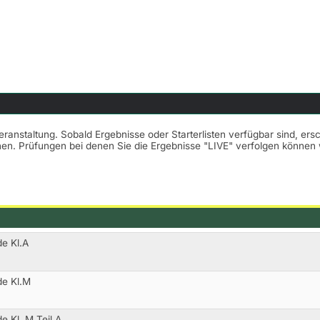
Veranstaltung. Sobald Ergebnisse oder Starterlisten verfügbar sind, er
nnen. Prüfungen bei denen Sie die Ergebnisse "LIVE" verfolgen könne
de Kl.A
de Kl.M
e Kl. M Teil A