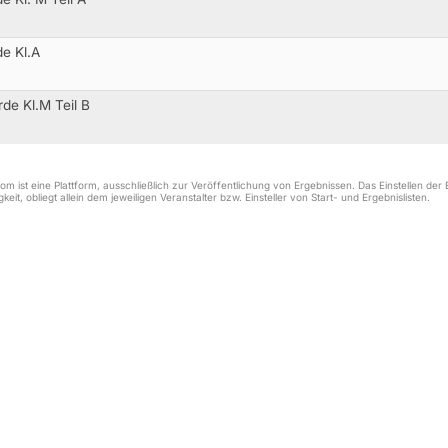
de Kl.A
de Kl.M Teil B
m ist eine Plattform, ausschließlich zur Veröffentlichung von Ergebnissen. Das Einstellen de
keit, obliegt allein dem jeweiligen Veranstalter bzw. Einsteller von Start- und Ergebnislisten.