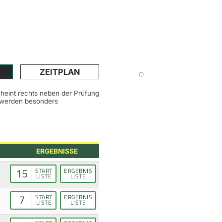
ZEITPLAN
scheint rechts neben der Prüfung
n werden besonders
ERGEBNISSE
15
START
ERGEBNIS
LISTE
LISTE
7
START
ERGEBNIS
LISTE
LISTE