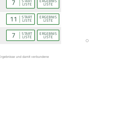
7
START
ERGEBNIS
LISTE
LISTE
11
START
ERGEBNIS
LISTE
LISTE
7
START
ERGEBNIS
LISTE
LISTE
r Ergebnisse und damit verbundene