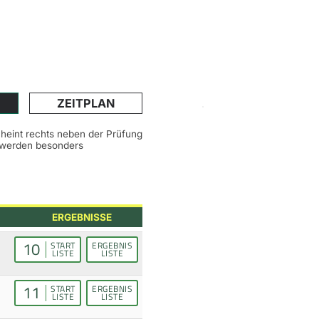
ZEITPLAN
scheint rechts neben der Prüfung
n werden besonders
ERGEBNISSE
10
START
ERGEBNIS
LISTE
LISTE
11
START
ERGEBNIS
LISTE
LISTE