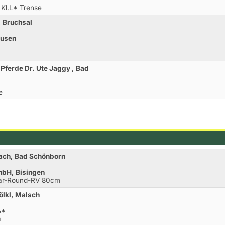
 Kl.L* Trense
, Bruchsal
ausen
. Pferde Dr. Ute Jaggy , Bad
e
bach, Bad Schönborn
bH, Bisingen
ear-Round-RV 80cm
ölkl, Malsch
A*
m