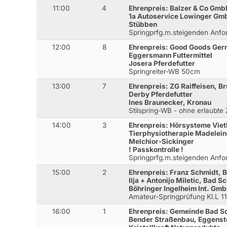
11:00
4
Ehrenpreis: Balzer & Co Gm
1a Autoservice Lowinger Gm
Stübben
Springprfg.m.steigenden Anf
12:00
8
Ehrenpreis: Good Goods Ge
Eggersmann Futtermittel
Josera Pferdefutter
Springreiter-WB 50cm
13:00
7
Ehrenpreis: ZG Raiffeisen, B
Derby Pferdefutter
Ines Braunecker, Kronau
Stilspring-WB - ohne erlaubte
14:00
3
Ehrenpreis: Hörsysteme Viet
Tierphysiotherapie Madelei
Melchior-Sickinger
! Passkontrolle !
Springprfg.m.steigenden Anfo
15:00
2
Ehrenpreis: Franz Schmidt, 
Ilja + Antonijo Miletic, Bad 
Böhringer Ingelheim Int. Gm
Amateur-Springprüfung Kl.L 
16:00
1
Ehrenpreis: Gemeinde Bad S
Bender Straßenbau, Eggenst