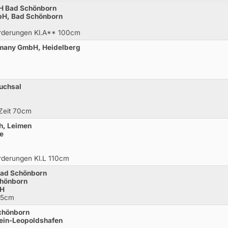
bH Bad Schönborn
bH, Bad Schönborn
orderungen Kl.A** 100cm
rmany GmbH, Heidelberg
ruchsal
 Zeit 70cm
h, Leimen
ne
rderungen Kl.L 110cm
Bad Schönborn
Schönborn
bH
115cm
chönborn
ein-Leopoldshafen