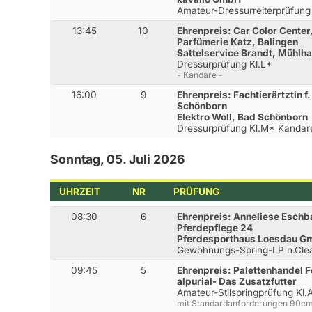
Amateur-Dressurreiterprüfung
13:45
10
Ehrenpreis: Car Color Center
Parfümerie Katz, Balingen
Sattelservice Brandt, Mühlh
Dressurprüfung Kl.L*
- Kandare -
16:00
9
Ehrenpreis: Fachtierärtztin f
Schönborn
Elektro Woll, Bad Schönborn
Dressurprüfung Kl.M* Kandar
Sonntag, 05. Juli 2026
UHRZEIT
NR
PRÜFUNG
08:30
6
Ehrenpreis: Anneliese Esch
Pferdepflege 24
Pferdesporthaus Loesdau Gm
Gewöhnungs-Spring-LP n.Cl
09:45
5
Ehrenpreis: Palettenhandel F
alpurial- Das Zusatzfutter
Amateur-Stilspringprüfung Kl.
mit Standardanforderungen 90c