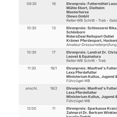
09:30
16
Ehrenpreis: Futtermittel Lou
Mühle Ebert, Dielheim
Masterhorse
Olewo GmbH
Reiter-WB Schritt - Trab - Gal
10:30
13
Ehrenpreis: Schlosserei Rika
Schönborn
RidersDeal Reitsport Outlet
Krämer Pferdesport, Hocke
Amateur-Dressurreiterprüfung
10:30
17
Ehrenpreis: Landrat Dr. Chri
Leovet & Equinatura
Reiter-WB Schritt - Trab
11:30
18/1
Ehrenpreis: Manfred's Futte
Lexa Pferdefutter
Ministerium Kultus, Jugend
Führzügel-WB
anschl.
18/2
Ehrenpreis: Manfred's Futte
Lexa Pferdefutter
Ministerium Kultus, Jugend
Führzügel-WB
12:00
11
Ehrenpreis: Sparkasse Krai
Zahnarzt Dr. Bertram Winkle
kavalio GmbH