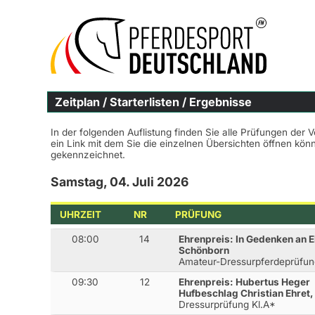
Zeitplan / Starterlisten / Ergebnisse
In der folgenden Auflistung finden Sie alle Prüfungen der 
ein Link mit dem Sie die einzelnen Übersichten öffnen kö
gekennzeichnet.
Samstag, 04. Juli 2026
UHRZEIT
NR
PRÜFUNG
08:00
14
Ehrenpreis: In Gedenken an 
Schönborn
Amateur-Dressurpferdeprüfun
09:30
12
Ehrenpreis: Hubertus Heger
Hufbeschlag Christian Ehret,
Dressurprüfung Kl.A*