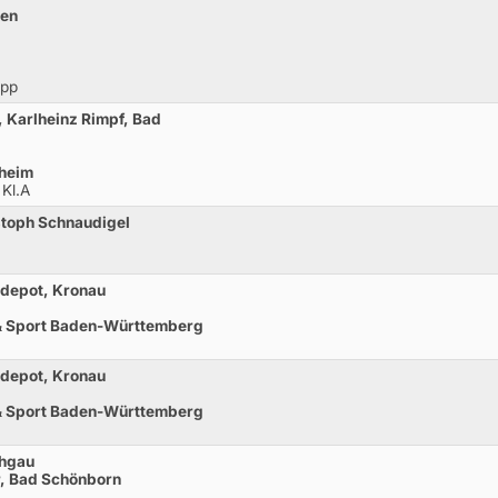
ven
opp
, Karlheinz Rimpf, Bad
nheim
 Kl.A
stoph Schnaudigel
rdepot, Kronau
 & Sport Baden-Württemberg
rdepot, Kronau
 & Sport Baden-Württemberg
chgau
r, Bad Schönborn