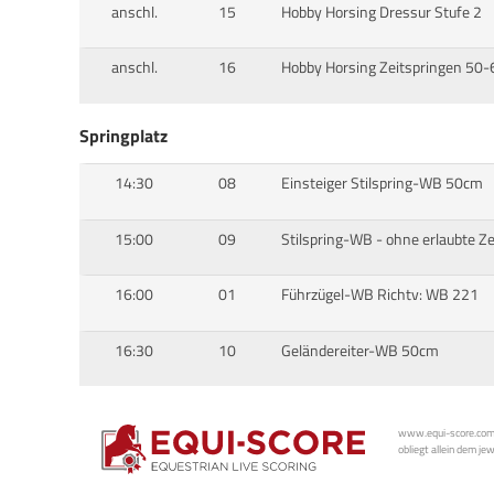
anschl.
15
Hobby Horsing Dressur Stufe 2
anschl.
16
Hobby Horsing Zeitspringen 50
Springplatz
14:30
08
Einsteiger Stilspring-WB 50cm
15:00
09
Stilspring-WB - ohne erlaubte Z
16:00
01
Führzügel-WB Richtv: WB 221
16:30
10
Geländereiter-WB 50cm
www.equi-score.com i
obliegt allein dem je