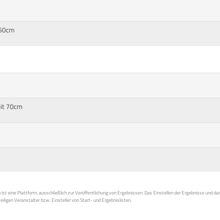
-60cm
eit 70cm
st eine Plattform, ausschließlich zur Veröffentlichung von Ergebnissen. Das Einstellen der Ergebnisse und da
weiligen Veranstalter bzw. Einsteller von Start- und Ergebnislisten.