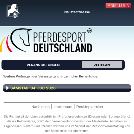
ANMELDEN
Neustadt/Dosse
VERANSTALTUNGEN
ZEITPLAN
Weitere Prüfungen der Veranstaltung in zeitlicher Reihenfolge:
SAMSTAG, 04. JULI 2026
|
|
Nach oben
Impressum
Desktopversion
Die Richtigkeit der oben aufgeführten Prüfungsergebnisse (Dressur oder Springprüfung)
dieses Reitturnieres, obligt dem Verantwortungsbereich der Meldestelle. Angaben zu
Ergebnissen, Reitern und Pferden werden uns im Verlauf der Reitsportveranstaltung von
der Meldestelle nur übermittelt.