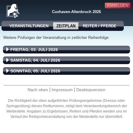
ANMELDEN
Cuxhaven-Altenbruch 2026
VERANSTALTUNGEN
ZEITPLAN
REITER / PFERDE
Weitere Prüfungen der Veranstaltung in zeitlicher Reihenfolge:
FREITAG, 03. JULI 2026
SAMSTAG, 04. JULI 2026
SONNTAG, 05. JULI 2026
|
|
Nach oben
Impressum
Desktopversion
Die Richtigkeit der oben aufgeführten Prüfungsergebnisse (Dressur oder
Springprüfung) dieses Reitturnieres, obligt dem Verantwortungsbereich der
Meldestelle. Angaben zu Ergebnissen, Reitern und Pferden werden uns im
Verlauf der Reitsportveranstaltung von der Meldestelle nur übermittelt.