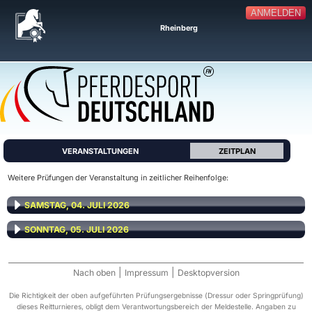
ANMELDEN
Rheinberg
VERANSTALTUNGEN
ZEITPLAN
Weitere Prüfungen der Veranstaltung in zeitlicher Reihenfolge:
SAMSTAG, 04. JULI 2026
SONNTAG, 05. JULI 2026
|
|
Nach oben
Impressum
Desktopversion
Die Richtigkeit der oben aufgeführten Prüfungsergebnisse (Dressur oder Springprüfung)
dieses Reitturnieres, obligt dem Verantwortungsbereich der Meldestelle. Angaben zu