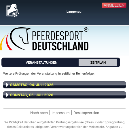
ANMELDEN
Langenau
VERANSTALTUNGEN
ZEITPLAN
Weitere Prüfungen der Veranstaltung in zeitlicher Reihenfolge:
SAMSTAG, 04. JULI 2026
SONNTAG, 05. JULI 2026
|
|
Nach oben
Impressum
Desktopversion
Die Richtigkeit der oben aufgeführten Prüfungsergebnisse (Dressur oder Springprüfung)
dieses Reitturnieres, obligt dem Verantwortungsbereich der Meldestelle. Angaben zu