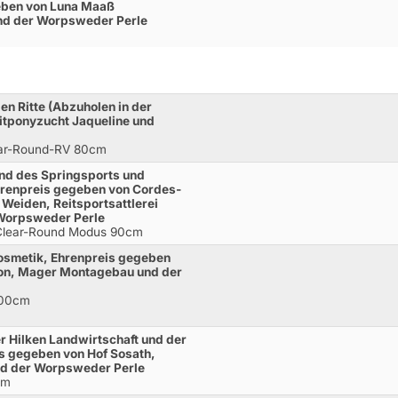
eben von Luna Maaß
und der Worpsweder Perle
ien Ritte (Abzuholen in der
itponyzucht Jaqueline und
ear-Round-RV 80cm
nd des Springsports und
hrenpreis gegeben von Cordes-
 Weiden, Reitsportsattlerei
 Worpsweder Perle
.Clear-Round Modus 90cm
osmetik, Ehrenpreis gegeben
con, Mager Montagebau und der
100cm
r Hilken Landwirtschaft und der
is gegeben von Hof Sosath,
nd der Worpsweder Perle
cm