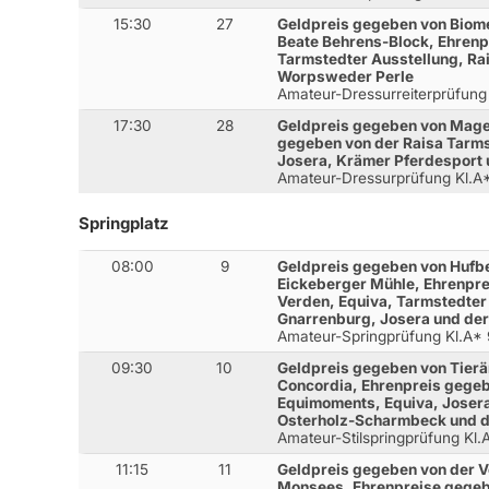
15:30
27
Geldpreis gegeben von Biom
Beate Behrens-Block, Ehrenp
Tarmstedter Ausstellung, Ra
Worpsweder Perle
Amateur-Dressurreiterprüfung
17:30
28
Geldpreis gegeben von Mage
gegeben von der Raisa Tar
Josera, Krämer Pferdesport
Amateur-Dressurprüfung Kl.A
Springplatz
08:00
9
Geldpreis gegeben von Hufbe
Eickeberger Mühle, Ehrenpr
Verden, Equiva, Tarmstedter
Gnarrenburg, Josera und de
Amateur-Springprüfung Kl.A*
09:30
10
Geldpreis gegeben von Tierä
Concordia, Ehrenpreis gegeb
Equimoments, Equiva, Josera
Osterholz-Scharmbeck und 
Amateur-Stilspringprüfung Kl
11:15
11
Geldpreis gegeben von der V
Monsees, Ehrenpreise gegebe