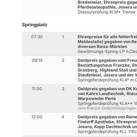
Bredemeier, Ehrenpreis geg
Pferdeosteopathie, Josera 
Dressurprüfung Kl.M* Trense
Springplatz
07:30
1
Ehrenpreise für alle fehlerfre
Meldestelle) gegeben von Re
diversen Raisa-Märkten
Gewöhnungs-Spring-LP n.Cl
09:15
2
Geldpreis gegeben vom Freu
Bestattungshaus Franzke, E
Grasberg, Highland Stall und
Staufenbiel, Josera und der
Springpferdeprüfung Kl.A* m
11:00
3
Geldpreis gegeben von DK K
von Kahrs Landtechnik, Rid
Worpsweder Perle
Springpferdeprüfung Kl.A** 
Jens Krenzel Gedächtnisspringen
12:00
4
Geldpreis gegeben von Reine
Findorff Apotheke, Ehrenpre
Josera, Kopp Dachtechnik u
Springpferdeprüfung Kl.L 110