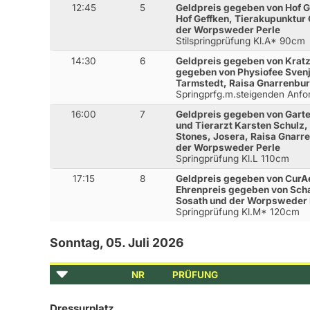
12:45
5
Geldpreis gegeben von Hof G
Hof Geffken, Tierakupunktur 
der Worpsweder Perle
Stilspringprüfung Kl.A* 90cm
14:30
6
Geldpreis gegeben von Kratz
gegeben von Physiofee Svenj
Tarmstedt, Raisa Gnarrenbu
Springprfg.m.steigenden Anf
16:00
7
Geldpreis gegeben von Gart
und Tierarzt Karsten Schulz,
Stones, Josera, Raisa Gnarr
der Worpsweder Perle
Springprüfung Kl.L 110cm
17:15
8
Geldpreis gegeben von CurA
Ehrenpreis gegeben von Schaf
Sosath und der Worpsweder 
Springprüfung Kl.M* 120cm
Sonntag, 05. Juli 2026
NR
PRÜFUNG
Dressurplatz