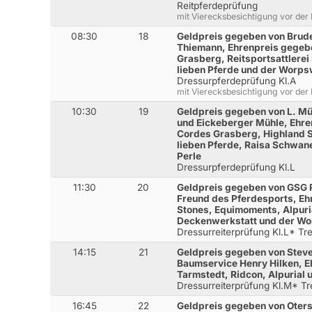
Reitpferdeprüfung
mit Vierecksbesichtigung vor der
08:30
18
Geldpreis gegeben von Brude
Thiemann, Ehrenpreis gegeb
Grasberg, Reitsportsattlerei 
lieben Pferde und der Worps
Dressurpferdeprüfung Kl.A
mit Vierecksbesichtigung vor der
10:30
19
Geldpreis gegeben von L. Mü
und Eickeberger Mühle, Ehre
Cordes Grasberg, Highland St
lieben Pferde, Raisa Schwa
Perle
Dressurpferdeprüfung Kl.L
11:30
20
Geldpreis gegeben von GSG 
Freund des Pferdesports, Eh
Stones, Equimoments, Alpuria
Deckenwerkstatt und der Wo
Dressurreiterprüfung Kl.L* Tr
14:15
21
Geldpreis gegeben von Steve
Baumservice Henry Hilken, E
Tarmstedt, Ridcon, Alpurial
Dressurreiterprüfung Kl.M* T
16:45
22
Geldpreis gegeben von Oter