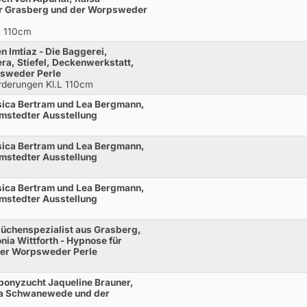
r Grasberg und der Worpsweder
L 110cm
 Imtiaz - Die Baggerei,
ra, Stiefel, Deckenwerkstatt,
psweder Perle
rderungen Kl.L 110cm
sica Bertram und Lea Bergmann,
rmstedter Ausstellung
sica Bertram und Lea Bergmann,
rmstedter Ausstellung
sica Bertram und Lea Bergmann,
rmstedter Ausstellung
üchenspezialist aus Grasberg,
ia Wittforth - Hypnose für
 der Worpsweder Perle
ponyzucht Jaqueline Brauner,
aisa Schwanewede und der