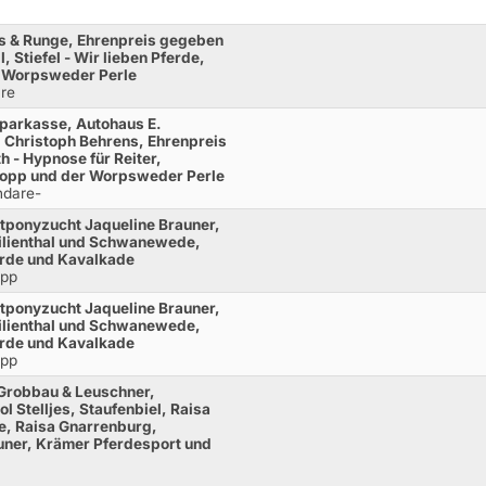
s & Runge, Ehrenpreis gegeben
, Stiefel - Wir lieben Pferde,
 Worpsweder Perle
re
parkasse, Autohaus E.
 Christoph Behrens, Ehrenpreis
h - Hypnose für Reiter,
 Kopp und der Worpsweder Perle
ndare-
tponyzucht Jaqueline Brauner,
Lilienthal und Schwanewede,
ferde und Kavalkade
opp
tponyzucht Jaqueline Brauner,
Lilienthal und Schwanewede,
ferde und Kavalkade
opp
Grobbau & Leuschner,
 Stelljes, Staufenbiel, Raisa
e, Raisa Gnarrenburg,
uner, Krämer Pferdesport und