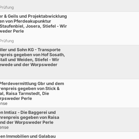
 Prüfung
r & Geils und Projektabwicklung
en von Pferdeakupunktur
Staufenbiel, Josera, Stiefel - Wir
weder Perle
 Prüfung
ller und Sohn KG - Transporte
npreis gegeben von Hof Sosath,
all und Weiden, Stiefel - Wir
newede und der Worpsweder
Pferdevermittlung Gbr und dem
renpreis gegeben von Stick &
l, Raisa Tarmstedt, Die
rpsweder Perle
ense
n Imtiaz - Die Baggerei und
hrenpreis gegeben von Raisa
 und der Worpsweder Perle
rense
sen Immobilien und Galabau