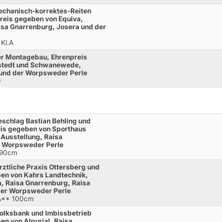
echanisch-korrektes-Reiten
reis gegeben von Equiva,
isa Gnarrenburg, Josera und der
 Kl.A
r Montagebau, Ehrenpreis
mstedt und Schwanewede,
 und der Worpsweder Perle
*
schlag Bastian Behling und
eis gegeben von Sporthaus
 Ausstellung, Raisa
r Worpsweder Perle
 90cm
rztliche Praxis Ottersberg und
en von Kahrs Landtechnik,
, Raisa Gnarrenburg, Raisa
der Worpsweder Perle
.A** 100cm
olksbank und Imbissbetrieb
n von Alpurial, Raisa