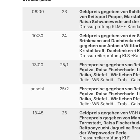
08:00
23
Geldpreis gegeben von Rohlf
von Reitsport Poppe, Marstall
Raisa Schwanewede und der
Dressurprüfung Kl.M** Kanda
10:30
24
Geldpreis gegeben von der S
Brinkmann und Dachdeckerei
gegeben von Antonia Wittfort
Kristallkraft, Dachdeckerei
Dressurreiterprüfung Kl.S -Ka
13:00
25/1
Ehrenpreise gegeben von Rei
Equiva, Raisa Fischerhude, 
Raika, Stiefel - Wir lieben P
Reiter-WB Schritt - Trab - Gal
anschl.
25/2
Ehrenpreise gegeben von Rei
Equiva, Raisa Fischerhude, 
Raika, Stiefel - Wir lieben P
Reiter-WB Schritt - Trab - Gal
13:45
26
Geldpreis gegeben von VGH 
Ehrenpreis gegeben von Manol
Tarmstedt, Raisa Fischerhud
Reitponyzucht Jaqueline Bra
der Worpsweder Perle
Dressurreiterprüfung Kl.E