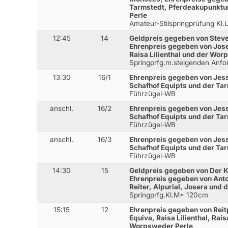
Tarmstedt, Pferdeakupunktu
Perle
Amateur-Stilspringprüfung Kl.
12:45
14
Geldpreis gegeben von Steven
Ehrenpreis gegeben von Jose
Raisa Lilienthal und der Wor
Springprfg.m.steigenden Anfo
13:30
16/1
Ehrenpreis gegeben von Jes
Schafhof Equipts und der Ta
Führzügel-WB
anschl.
16/2
Ehrenpreis gegeben von Jes
Schafhof Equipts und der Ta
Führzügel-WB
anschl.
16/3
Ehrenpreis gegeben von Jes
Schafhof Equipts und der Ta
Führzügel-WB
14:30
15
Geldpreis gegeben von Der K
Ehrenpreis gegeben von Anton
Reiter, Alpurial, Josera und
Springprfg.Kl.M* 120cm
15:15
12
Ehrenpreis gegeben von Reit
Equiva, Raisa Lilienthal, R
Worpsweder Perle