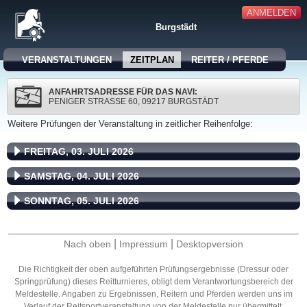
ANMELDEN
Burgstädt
VERANSTALTUNGEN
ZEITPLAN
REITER / PFERDE
ANFAHRTSADRESSE FÜR DAS NAVI:
PENIGER STRASSE 60, 09217 BURGSTÄDT
Weitere Prüfungen der Veranstaltung in zeitlicher Reihenfolge:
FREITAG, 03. JULI 2026
SAMSTAG, 04. JULI 2026
SONNTAG, 05. JULI 2026
|
|
Nach oben
Impressum
Desktopversion
Die Richtigkeit der oben aufgeführten Prüfungsergebnisse (Dressur oder
Springprüfung) dieses Reitturnieres, obligt dem Verantwortungsbereich der
Meldestelle. Angaben zu Ergebnissen, Reitern und Pferden werden uns im
Verlauf der Reitsportveranstaltung von der Meldestelle nur übermittelt.