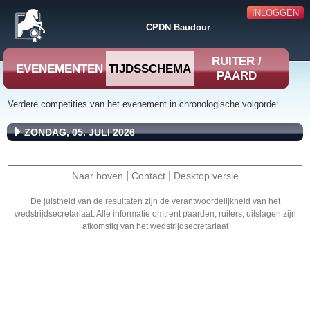
INLOGGEN
CPDN Baudour
RUITER /
EVENEMENTEN
TIJDSSCHEMA
PAARD
Verdere competities van het evenement in chronologische volgorde:
ZONDAG, 05. JULI 2026
|
|
Naar boven
Contact
Desktop versie
De juistheid van de resultaten zijn de verantwoordelijkheid van het
wedstrijdsecretariaat. Alle informatie omtrent paarden, ruiters, uitslagen zijn
afkomstig van het wedstrijdsecretariaat