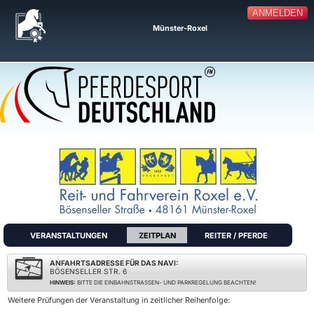
ANMELDEN
Münster-Roxel
VERANSTALTUNGEN
ZEITPLAN
REITER / PFERDE
ANFAHRTSADRESSE FÜR DAS NAVI:
BÖSENSELLER STR. 6
HINWEIS:
BITTE DIE EINBAHNSTRASSEN- UND PARKREGELUNG BEACHTEN!
Weitere Prüfungen der Veranstaltung in zeitlicher Reihenfolge: