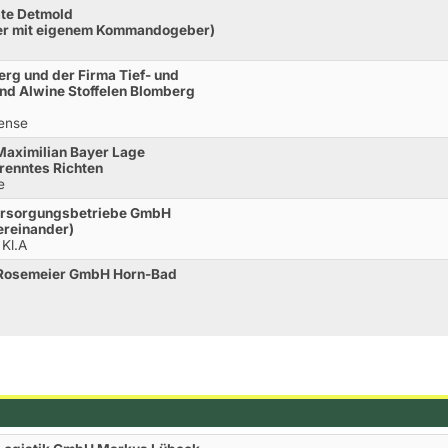
ate Detmold
er mit eigenem Kommandogeber)
rg und der Firma Tief- und
nd Alwine Stoffelen Blomberg
rense
Maximilian Bayer Lage
renntes Richten
e
Versorgungsbetriebe GmbH
ereinander)
 Kl.A
 Rosemeier GmbH Horn-Bad