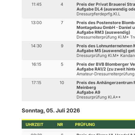
11:45
4
Preis der Privat Brauerei Str
Aufgabe DL4 (auswendig od
Dressurpferdeprfg.Kl.L
13:00
7
Preis des Postenstore Blombe
Montagebau GmbH - Daniel u
Aufgabe RM3 (auswendig)
Dressurreiterprüfung Kl.M* T
14:30
9
Preis des Lohnunternehmen 
Aufgabe M5 (auswendig) get
Dressurprüfung Kl.M* Kandar
16:15
5
Preis der BVB Blomberger 
Aufgabe RA1/2 (zu zweit hint
Amateur-Dressurreiterprüfung
17:15
10
Preis des Anhängerzentrum
Meinberg
Aufgabe A9
Dressurprüfung Kl.A**
Sonntag, 05. Juli 2026
UHRZEIT
NR
PRÜFUNG