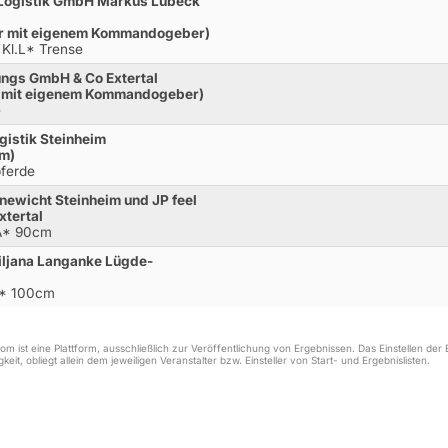
 Logistik GmbH Markus Lübeck
er mit eigenem Kommandogeber)
 Kl.L* Trense
ungs GmbH & Co Extertal
r mit eigenem Kommandogeber)
e
gistik Steinheim
 m)
pferde
ewicht Steinheim und JP feel
xtertal
.A* 90cm
Biljana Langanke Lügde-
** 100cm
m ist eine Plattform, ausschließlich zur Veröffentlichung von Ergebnissen. Das Einstellen de
keit, obliegt allein dem jeweiligen Veranstalter bzw. Einsteller von Start- und Ergebnislisten.