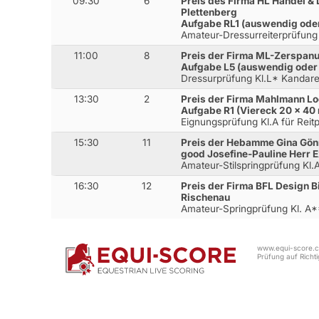
09:30
6
Preis des Firma HL Handel &
Plettenberg
Aufgabe RL1 (auswendig od
Amateur-Dressurreiterprüfung
11:00
8
Preis der Firma ML-Zerspan
Aufgabe L5 (auswendig ode
Dressurprüfung Kl.L* Kandar
13:30
2
Preis der Firma Mahlmann Lo
Aufgabe R1 (Viereck 20 x 40
Eignungsprüfung Kl.A für Reit
15:30
11
Preis der Hebamme Gina Gönn
good Josefine-Pauline Herr E
Amateur-Stilspringprüfung Kl
16:30
12
Preis der Firma BFL Design 
Rischenau
Amateur-Springprüfung Kl. A
www.equi-score.co
Prüfung auf Richtig