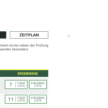
ZEITPLAN
scheint rechts neben der Prüfung
n werden besonders
ERGEBNISSE
7
START
ERGEBNIS
LISTE
LISTE
11
START
ERGEBNIS
LISTE
LISTE