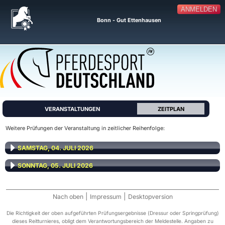
ANMELDEN
Bonn - Gut Ettenhausen
VERANSTALTUNGEN
ZEITPLAN
Weitere Prüfungen der Veranstaltung in zeitlicher Reihenfolge:
SAMSTAG, 04. JULI 2026
SONNTAG, 05. JULI 2026
|
|
Nach oben
Impressum
Desktopversion
Die Richtigkeit der oben aufgeführten Prüfungsergebnisse (Dressur oder Springprüfung)
dieses Reitturnieres, obligt dem Verantwortungsbereich der Meldestelle. Angaben zu