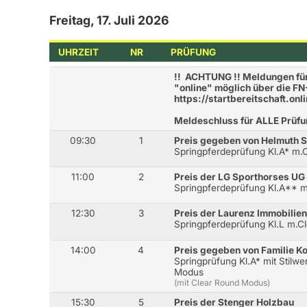
Freitag, 17. Juli 2026
UHRZEIT
NR
PRÜFUNG
!! ACHTUNG !! Meldungen fü
"online" möglich über die F
https://startbereitschaft.onl
Meldeschluss für ALLE Prüfu
09:30
1
Preis gegeben von Helmuth S
Springpferdeprüfung Kl.A* m
11:00
2
Preis der LG Sporthorses UG
Springpferdeprüfung Kl.A**
12:30
3
Preis der Laurenz Immobili
Springpferdeprüfung Kl.L m.
14:00
4
Preis gegeben von Familie K
Springprüfung Kl.A* mit Stilw
Modus
(mit Clear Round Modus)
15:30
5
Preis der Stenger Holzbau