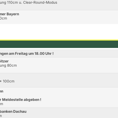
ertung 110cm u. Clear-Round-Modus
mer Bayern
20cm
ngen am Freitag um 18.00 Uhr !
itzer
rtung 80cm
** 100cm
nn
r Meldestelle abgeben !
cm
enbanken Dachau
cm