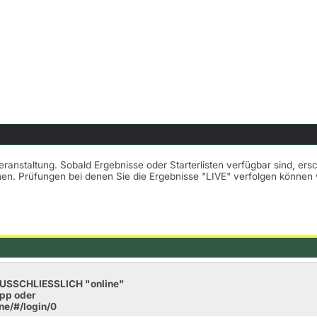
Veranstaltung. Sobald Ergebnisse oder Starterlisten verfügbar sind, er
nnen. Prüfungen bei denen Sie die Ergebnisse "LIVE" verfolgen könne
 AUSSCHLIESSLICH "online"
App oder
ine/#/login/0