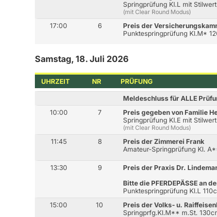
Springprüfung Kl.L mit Stilw
(mit Clear Round Modus)
17:00
6
Preis der Versicherungskam
Punktespringprüfung Kl.M* 1
Samstag, 18. Juli 2026
UHRZEIT
NR
PRÜFUNG
Meldeschluss für ALLE Prüfu
10:00
7
Preis gegeben von Familie He
Springprüfung Kl.E mit Stilwe
(mit Clear Round Modus)
11:45
8
Preis der Zimmerei Frank
Amateur-Springprüfung Kl. A
13:30
9
Preis der Praxis Dr. Lindema
Bitte die PFERDEPÄSSE an de
Punktespringprüfung Kl.L 110
15:00
10
Preis der Volks- u. Raiffeis
Springprfg.Kl.M** m.St. 130