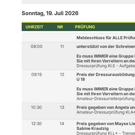
Sonntag, 19. Juli 2026
UHRZEIT
NR
PRÜFUNG
Meldeschluss für ALLE Prüf
08:00
11
unterstützt von der Schreiner
Es muss IMMER eine Gruppe i
Sie mit Ihren Vorreitern an d
Dressurprüfung Kl.E - Aufgabe
09:15
12
Preis der Dressurausbildung
U 18
Es muss IMMER eine Gruppe i
Sie mit Ihren Vorreitern an d
Amateur-Dressurreiterprüfung
10:30
13
Preis gegeben von Angela un
Amateur-Dressurprüfung Kl.A*
12:30
14
Preis gegeben von Mayse Li
Sabine Krautzig
Dressurprüfung Kl.L* - Trense