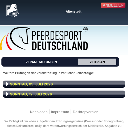
ANMELDEN
Altenstadt
VERANSTALTUNGEN
ZEITPLAN
Weitere Prüfungen der Veranstaltung in zeitlicher Reihenfolge:
SONNTAG, 05. JULI 2026
SONNTAG, 12. JULI 2026
|
|
Nach oben
Impressum
Desktopversion
Die Richtigkeit der oben aufgeführten Prüfungsergebnisse (Dressur oder Springprüfung)
dieses Reitturnieres, obligt dem Verantwortungsbereich der Meldestelle. Angaben zu