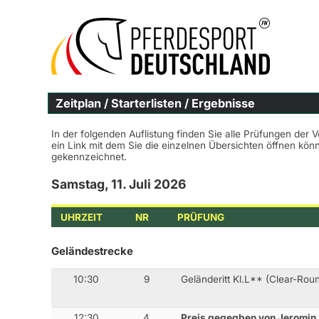
Zeitplan / Starterlisten / Ergebnisse
In der folgenden Auflistung finden Sie alle Prüfungen der 
ein Link mit dem Sie die einzelnen Übersichten öffnen kö
gekennzeichnet.
Samstag, 11. Juli 2026
UHRZEIT
NR
PRÜFUNG
Geländestrecke
10:30
9
Geländeritt Kl.L** (Clear-Rou
12:30
4
Preis gegegben von Jeromin