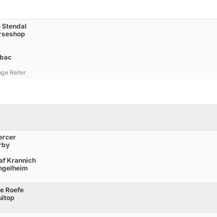
e Stendal
orseshop
k
rbac
ge Reiter
ercer
rby
af Krannich
Ingelheim
ne Roefe
uitop