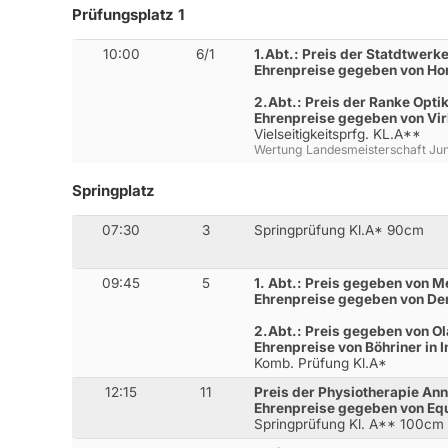
Prüfungsplatz 1
10:00
6/1
1.Abt.: Preis der Statdtwerk
Ehrenpreise gegeben von H
2.Abt.: Preis der Ranke Opti
Ehrenpreise gegeben von Vi
Vielseitigkeitsprfg. KL.A**
Wertung Landesmeisterschaft Jun
Springplatz
07:30
3
Springprüfung Kl.A* 90cm
09:45
5
1. Abt.: Preis gegeben von M
Ehrenpreise gegeben von De
2.Abt.: Preis gegeben von Ol
Ehrenpreise von Böhriner in 
Komb. Prüfung Kl.A*
12:15
11
Preis der Physiotherapie An
Ehrenpreise gegeben von Eq
Springprüfung Kl. A** 100cm