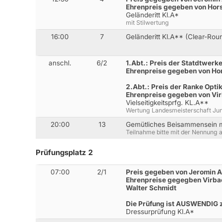
Ehrenpreis gegeben von Hor
Geländeritt Kl.A*
mit Stilwertung
16:00
7
Geländeritt Kl.A** (Clear-Rou
anschl.
6/2
1.Abt.: Preis der Statdtwerk
Ehrenpreise gegeben von H
2.Abt.: Preis der Ranke Opti
Ehrenpreise gegeben von Vi
Vielseitigkeitsprfg. KL.A**
Wertung Landesmeisterschaft Jun
20:00
13
Gemütliches Beisammensein m
Teilnahme bitte mit der Nennung
Prüfungsplatz 2
07:00
2/1
Preis gegeben von Jeromin 
Ehrenpreise gegegben Virbac,
Walter Schmidt
Die Prüfung ist AUSWENDIG z
Dressurprüfung Kl.A*