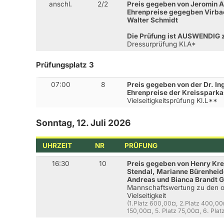
anschl.
2/2
Preis gegeben von Jeromin 
Ehrenpreise gegegben Virbac,
Walter Schmidt
Die Prüfung ist AUSWENDIG z
Dressurprüfung Kl.A*
Prüfungsplatz 3
07:00
8
Preis gegeben von der Dr. In
Ehrenpreise der Kreissparka
Vielseitigkeitsprüfung Kl.L**
Sonntag, 12. Juli 2026
UHRZEIT
NR
PRÜFUNG
16:30
10
Preis gegeben von Henry Kr
Stendal, Marianne Bürenhei
Andreas und Bianca Brandt 
Mannschaftswertung zu den o
Vielseitigkeit
(1.Platz 600,00¤, 2.Platz 400,00
150,00¤, 5. Platz 75,00¤, 6. Plat