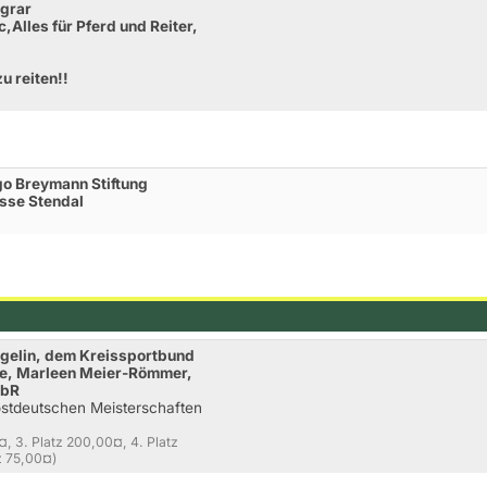
Agrar
Alles für Pferd und Reiter,
u reiten!!
go Breymann Stiftung
sse Stendal
egelin, dem Kreissportbund
de, Marleen Meier-Römmer,
GbR
stdeutschen Meisterschaften
¤, 3. Platz 200,00¤, 4. Platz
z 75,00¤)