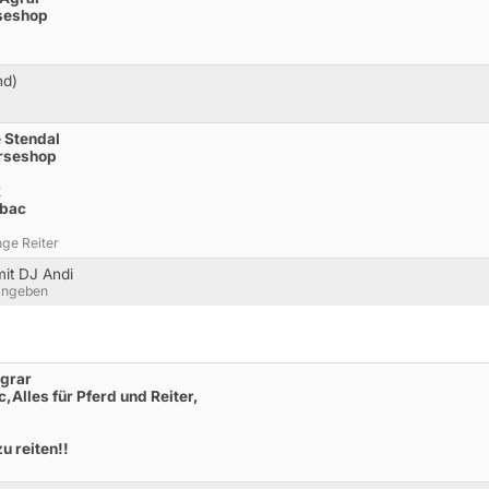
seshop
nd)
e Stendal
orseshop
k
rbac
ge Reiter
it DJ Andi
 angeben
Agrar
Alles für Pferd und Reiter,
u reiten!!