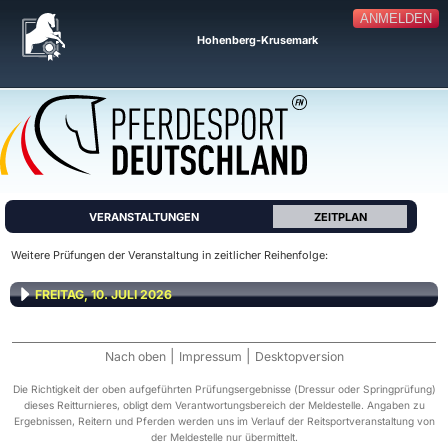
ANMELDEN
Hohenberg-Krusemark
VERANSTALTUNGEN
ZEITPLAN
Weitere Prüfungen der Veranstaltung in zeitlicher Reihenfolge:
FREITAG, 10. JULI 2026
|
|
Nach oben
Impressum
Desktopversion
Die Richtigkeit der oben aufgeführten Prüfungsergebnisse (Dressur oder Springprüfung)
dieses Reitturnieres, obligt dem Verantwortungsbereich der Meldestelle. Angaben zu
Ergebnissen, Reitern und Pferden werden uns im Verlauf der Reitsportveranstaltung von
der Meldestelle nur übermittelt.