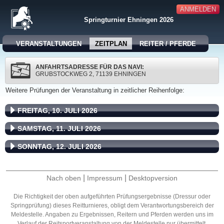
ANMELDEN
Springturnier Ehningen 2026
VERANSTALTUNGEN
ZEITPLAN
REITER / PFERDE
ANFAHRTSADRESSE FÜR DAS NAVI:
GRUBSTOCKWEG 2, 71139 EHNINGEN
Weitere Prüfungen der Veranstaltung in zeitlicher Reihenfolge:
FREITAG, 10. JULI 2026
SAMSTAG, 11. JULI 2026
SONNTAG, 12. JULI 2026
|
|
Nach oben
Impressum
Desktopversion
Die Richtigkeit der oben aufgeführten Prüfungsergebnisse (Dressur oder
Springprüfung) dieses Reitturnieres, obligt dem Verantwortungsbereich der
Meldestelle. Angaben zu Ergebnissen, Reitern und Pferden werden uns im
Verlauf der Reitsportveranstaltung von der Meldestelle nur übermittelt.