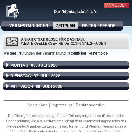
ANMELDEN
Der "Montagsclub" e. V.
VERANSTALTUNGEN
ZEITPLAN
REITER / PFERDE
ANFAHRTSADRESSE FÜR DAS NAVI:
WESTERGELLERSER HEIDE, 21376 SALZHAUSEN
Weitere Prüfungen der Veranstaltung in zeitlicher Reihenfolge:
MONTAG, 06. JULI 2026
DIENSTAG, 07. JULI 2026
MITTWOCH, 08. JULI 2026
|
|
Nach oben
Impressum
Desktopversion
Die Richtigkeit der oben aufgeführten Prüfungsergebnisse (Dressur oder
Springprüfung) dieses Reitturnieres, obligt dem Verantwortungsbereich der
Meldestelle. Angaben zu Ergebnissen, Reitern und Pferden werden uns im
Verlauf der Reitsportveranstaltung von der Meldestelle nur übermittelt.