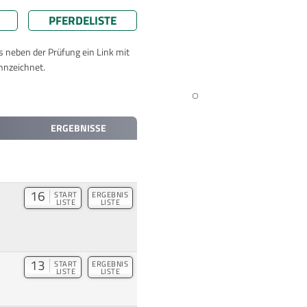
PFERDELISTE
ts neben der Prüfung ein Link mit
nnzeichnet.
ERGEBNISSE
16
START
ERGEBNIS
LISTE
LISTE
13
START
ERGEBNIS
LISTE
LISTE