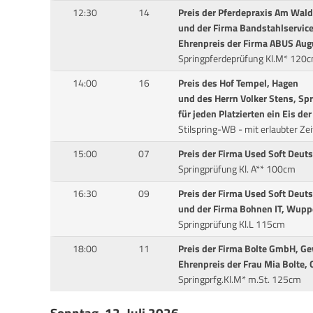
12:30
14
Preis der Pferdepraxis Am Wal
und der Firma Bandstahlservic
Ehrenpreis der Firma ABUS Aug
Springpferdeprüfung Kl.M* 120
14:00
16
Preis des Hof Tempel, Hagen
und des Herrn Volker Stens, Sp
für jeden Platzierten ein Eis d
Stilspring-WB - mit erlaubter Ze
15:00
07
Preis der Firma Used Soft Deu
Springprüfung Kl. A** 100cm
16:30
09
Preis der Firma Used Soft Deu
und der Firma Bohnen IT, Wupp
Springprüfung Kl.L 115cm
18:00
11
Preis der Firma Bolte GmbH, Ge
Ehrenpreis der Frau Mia Bolte,
Springprfg.Kl.M* m.St. 125cm