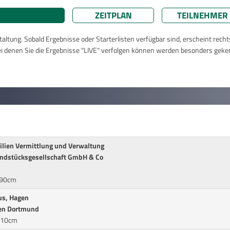
ZEITPLAN
TEILNEHMER
taltung. Sobald Ergebnisse oder Starterlisten verfügbar sind, erscheint rech
ei denen Sie die Ergebnisse "LIVE" verfolgen können werden besonders geke
ilien Vermittlung und Verwaltung
undstücksgesellschaft GmbH & Co
* 90cm
us, Hagen
ien Dortmund
 110cm