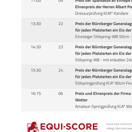
11:00
04
Preis der Sparkasse an Ennepe
Ehrenpreis der Herren Albert Po
Dressurprüfung Kl.M* Kandare
13:30
22
Preis der Nürnberger Generalag
für jeden Platzierten ein Eis d
Einsteiger Stilspring-WB 50cm -
14:30
23
Preis der Nürnberger Generalag
für jeden Platzierten ein Eis d
Stilspring-WB - mit erlaubter Ze
15:30
24
Preis der Nürnberger Generalag
für jeden Platzierten ein Eis d
Stilspringprüfung Kl.A* 90cm Fin
16:15
06
Preis und Ehrenpreis der Firm
Wetter
Amateur-Springprüfung Kl.A* 9
www.equi-score.com i
obliegt allein dem je