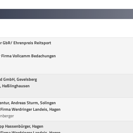
er GbR/ Ehrenpreis Reitsport
der Firma Vollcamm Bedachungen
eld GmbH, Gevelsberg
n, Haßlinghausen
entur, Andreas Sturm, Solingen
er Firma Werdringer Landeis, Hagen
rnberger
lipp Hassenbürger, Hagen
er Firma Werdringer Landeis, Hagen