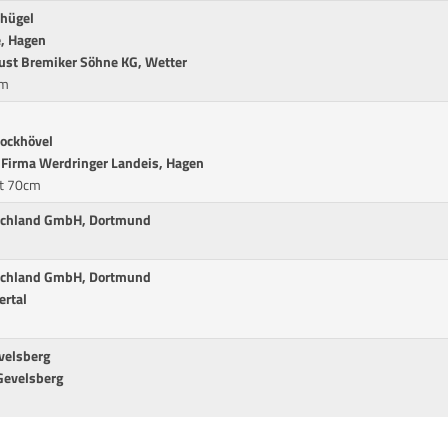
dhügel
e, Hagen
ust Bremiker Söhne KG, Wetter
cm
rockhövel
er Firma Werdringer Landeis, Hagen
it 70cm
tschland GmbH, Dortmund
tschland GmbH, Dortmund
ertal
velsberg
 Gevelsberg