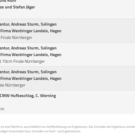
 und Ruhr
os und Stefan Jäger
entur, Andreas Sturm, Solingen
er Firma Werdringer Landeis, Hagen
 Finale Nürnberger
entur, Andreas Sturm, Solingen
er Firma Werdringer Landeis, Hagen
it 70cm Finale Nürnberger
entur, Andreas Sturm, Solingen
er Firma Werdringer Landeis, Hagen
ale Nürnberger
a CMW Hufbeschlag, C. Werning
0cm
st eine Plattform, ausschließlich zur Veröffentlichung von Ergebnissen. Das Einstellen der Ergebnisse und da
weiligen Veranstalter bzw. Einsteller von Start- und Ergebnislisten.