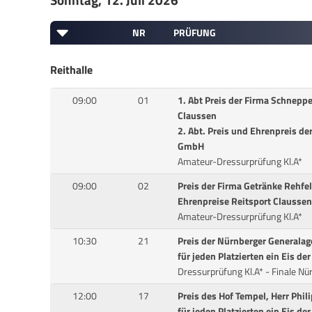
Sonntag, 12. Juli 2026
NR
PRÜFUNG
Reithalle
09:00
01
1. Abt Preis der Firma Schnepp
Claussen
2. Abt. Preis und Ehrenpreis 
GmbH
Amateur-Dressurprüfung Kl.A*
09:00
02
Preis der Firma Getränke Rehf
Ehrenpreise Reitsport Clausse
Amateur-Dressurprüfung Kl.A*
10:30
21
Preis der Nürnberger Generalag
für jeden Platzierten ein Eis d
Dressurprüfung Kl.A* - Finale Nü
12:00
17
Preis des Hof Tempel, Herr Phi
für jeden Platzierten ein Eis d