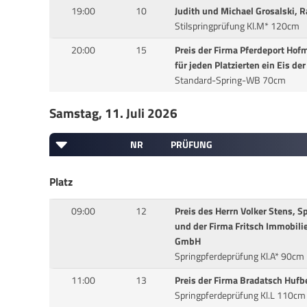
19:00
10
Judith und Michael Grosalski,
Stilspringprüfung Kl.M* 120cm
20:00
15
Preis der Firma Pferdeport Hofm
für jeden Platzierten ein Eis d
Standard-Spring-WB 70cm
Samstag, 11. Juli 2026
NR
PRÜFUNG
Platz
09:00
12
Preis des Herrn Volker Stens, S
und der Firma Fritsch Immobili
GmbH
Springpferdeprüfung Kl.A* 90cm
11:00
13
Preis der Firma Bradatsch Hufbe
Springpferdeprüfung Kl.L 110cm