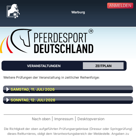
ANMELDEN
Warburg
VERANSTALTUNGEN
ZEITPLAN
Weitere Prüfungen der Veranstaltung in zeitlicher Reihenfolge:
SAMSTAG, 11. JULI 2026
SONNTAG, 12. JULI 2026
|
|
Nach oben
Impressum
Desktopversion
Die Richtigkeit der oben aufgeführten Prüfungsergebnisse (Dressur oder Springprüfung)
dieses Reitturnieres, obligt dem Verantwortungsbereich der Meldestelle. Angaben zu