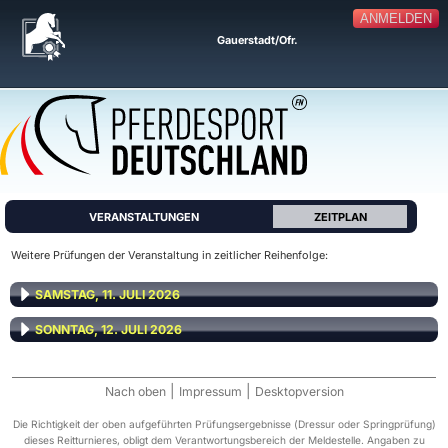
ANMELDEN
Gauerstadt/Ofr.
VERANSTALTUNGEN
ZEITPLAN
Weitere Prüfungen der Veranstaltung in zeitlicher Reihenfolge:
SAMSTAG, 11. JULI 2026
SONNTAG, 12. JULI 2026
|
|
Nach oben
Impressum
Desktopversion
Die Richtigkeit der oben aufgeführten Prüfungsergebnisse (Dressur oder Springprüfung)
dieses Reitturnieres, obligt dem Verantwortungsbereich der Meldestelle. Angaben zu