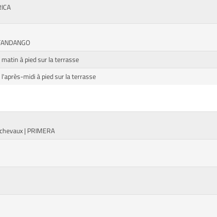
RICA
R FANDANGO
matin à pied sur la terrasse
'après-midi à pied sur la terrasse
s chevaux | PRIMERA