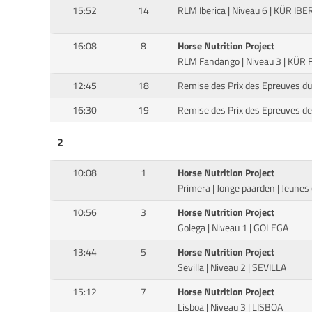
15:52
14
RLM Iberica | Niveau 6 | KÜR IBE
16:08
8
Horse Nutrition Project
RLM Fandango | Niveau 3 | KÜ
12:45
18
Remise des Prix des Epreuves du 
16:30
19
Remise des Prix des Epreuves de l
2
10:08
1
Horse Nutrition Project
Primera | Jonge paarden | Jeune
10:56
3
Horse Nutrition Project
Golega | Niveau 1 | GOLEGA
13:44
5
Horse Nutrition Project
Sevilla | Niveau 2 | SEVILLA
15:12
7
Horse Nutrition Project
Lisboa | Niveau 3 | LISBOA