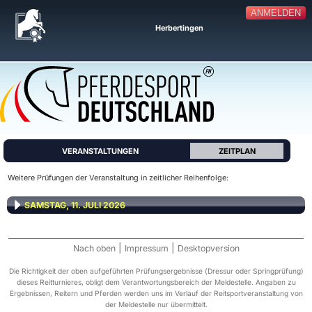
ANMELDEN
Herbertingen
VERANSTALTUNGEN
ZEITPLAN
Weitere Prüfungen der Veranstaltung in zeitlicher Reihenfolge:
SAMSTAG, 11. JULI 2026
|
|
Nach oben
Impressum
Desktopversion
Die Richtigkeit der oben aufgeführten Prüfungsergebnisse (Dressur oder Springprüfung)
dieses Reitturnieres, obligt dem Verantwortungsbereich der Meldestelle. Angaben zu
Ergebnissen, Reitern und Pferden werden uns im Verlauf der Reitsportveranstaltung von
der Meldestelle nur übermittelt.