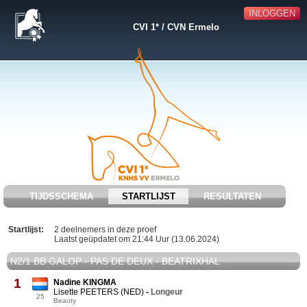
INLOGGEN
CVI 1* / CVN Ermelo
TIJDSSCHEMA
STARTLIJST
RESULTATEN
Startlijst:
2 deelnemers in deze proef
Laatst geüpdatet om 21:44 Uur (13.06.2024)
N2/1 BB GALOP - PAS DE DEUX - BEATRIXHAL
1
Nadine KINGMA
Lisette PEETERS (NED)
-
Longeur
25
Beauty