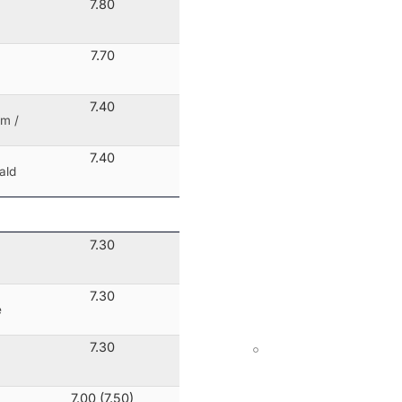
7.80
7.70
7.40
am
/
7.40
ald
7.30
7.30
e
7.30
7.00 (7.50)