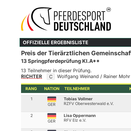
OFFIZIELLE ERGEBNISLISTE
Preis der Tierärztlichen Gemeinscha
13 Springpferdeprüfung Kl.A**
13 Teilnehmer in dieser Prüfung.
RICHTER
Wolfgang Weinand / Rainer Mohr
C
RANG
NATION
TEILNEHMER
1
Tobias Vollmer
RZFV Oberwesterwald e.V.
GER
2
Lisa Oppermann
RFV Elz e.V.
GER