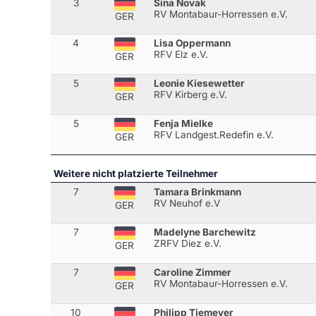
3
Sina Novak
RV Montabaur-Horressen e.V.
GER
4
Lisa Oppermann
RFV Elz e.V.
GER
5
Leonie Kiesewetter
RFV Kirberg e.V.
GER
5
Fenja Mielke
RFV Landgest.Redefin e.V.
GER
Weitere nicht platzierte Teilnehmer
7
Tamara Brinkmann
RV Neuhof e.V
GER
7
Madelyne Barchewitz
ZRFV Diez e.V.
GER
7
Caroline Zimmer
RV Montabaur-Horressen e.V.
GER
10
Philipp Tiemeyer