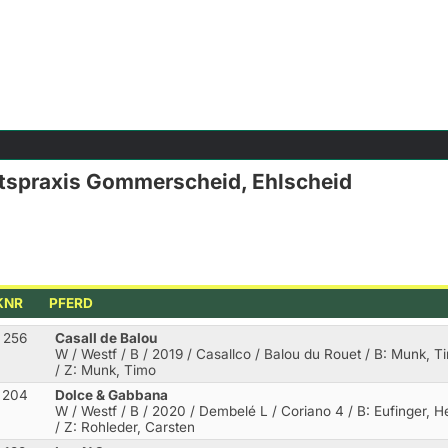
ftspraxis Gommerscheid, Ehlscheid
KNR
PFERD
256
Casall de Balou
W / Westf / B / 2019 / Casallco / Balou du Rouet
/ B: Munk, T
/ Z: Munk, Timo
204
Dolce & Gabbana
W / Westf / B / 2020 / Dembelé L / Coriano 4
/ B: Eufinger, H
/ Z: Rohleder, Carsten