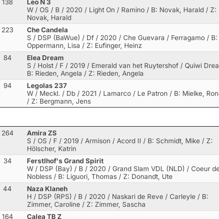
138
Leo N 3
W / OS / B / 2020 / Light On / Ramino
/ B: Novak, Harald / Z:
Novak, Harald
223
Che Candela
S / DSP (BaWue) / Df / 2020 / Che Guevara / Ferragamo
/ B:
Oppermann, Lisa / Z: Eufinger, Heinz
84
Elea Dream
S / Holst / F / 2019 / Emerald van het Ruytershof / Quiwi Dre
B: Rieden, Angela / Z: Rieden, Angela
94
Legolas 237
W / Meckl. / Db / 2021 / Lamarco / Le Patron
/ B: Mielke, Ron
/ Z: Bergmann, Jens
264
Amira ZS
S / OS / F / 2019 / Armison / Acord II
/ B: Schmidt, Mike / Z:
Hölscher, Katrin
34
Ferstlhof's Grand Spirit
W / DSP (Bay) / B / 2020 / Grand Slam VDL (NLD) / Coeur d
Nobless
/ B: Liguori, Thomas / Z: Donandt, Ute
44
Naza Klaneh
H / DSP (RPS) / B / 2020 / Naskari de Reve / Carleyle
/ B:
Zimmer, Caroline / Z: Zimmer, Sascha
164
Calea TB Z