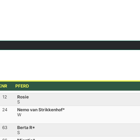
KNR
PFERD
12
Rosie
S
24
Nemo van Strikkenhof*
W
63
Berta R*
S