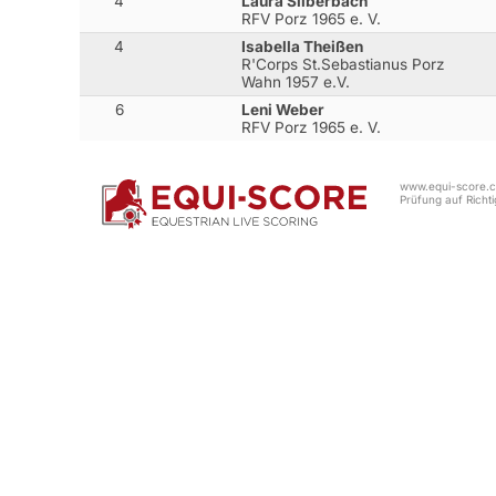
4
Laura Silberbach
RFV Porz 1965 e. V.
4
Isabella Theißen
R'Corps St.Sebastianus Porz
Wahn 1957 e.V.
6
Leni Weber
RFV Porz 1965 e. V.
www.equi-score.co
Prüfung auf Richtig