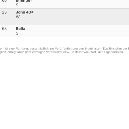
66
Mientje*
S
23
John 40*
W
68
Bella
S
m ist eine Plattform, ausschließlich zur Veröffentlichung von Ergebnissen. Das Einstellen de
keit, obliegt allein dem jeweiligen Veranstalter bzw. Einsteller von Start- und Ergebnislisten.