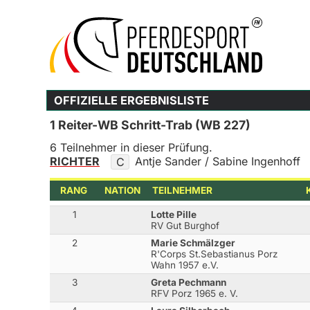
OFFIZIELLE ERGEBNISLISTE
1 Reiter-WB Schritt-Trab (WB 227)
6 Teilnehmer in dieser Prüfung.
RICHTER
Antje Sander / Sabine Ingenhoff
C
RANG
NATION
TEILNEHMER
1
Lotte Pille
RV Gut Burghof
2
Marie Schmälzger
R'Corps St.Sebastianus Porz
Wahn 1957 e.V.
3
Greta Pechmann
RFV Porz 1965 e. V.