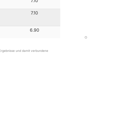
7.10
7.10
6.90
r Ergebnisse und damit verbundene