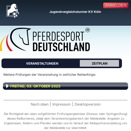
ANMELDEN
Jugendvergleichsturnier KV Köln
VERANSTALTUNGEN
ZEITPLAN
Weitere Prüfungen der Veranstaltung in zeitlicher Reihenfolge:
FREITAG, 03. OKTOBER 2025
|
|
Nach oben
Impressum
Desktopversion
Die Richtigkeit der oben aufgeführten Prüfungsergebnisse (Dressur oder Springprüfung)
dieses Reitturnieres, obligt dem Verantwortungsbereich der Meldestelle. Angaben zu
Ergebnissen, Reitern und Pferden werden uns im Verlauf der Reitsportveranstaltung von
der Meldestelle nur übermittelt.