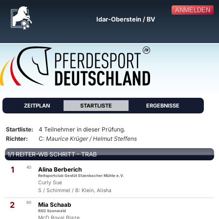
ANMELDEN
Idar-Oberstein / BV
ZEITPLAN
STARTLISTE
ERGEBNISSE
Startliste:
4 Teilnehmer in dieser Prüfung.
Richter:
C:
Maurice Krüger / Helmut Steffens
1/1 REITER-WB SCHRITT - TRAB
1
40
Alina Berberich
Reitsportclub Gestüt Etzenbacher Mühle e.V.
Curly Sue
S / Schimmel / B: Klein, Alisha
2
60
Mia Schaab
RSG Soonwald
McD Royal Blaze