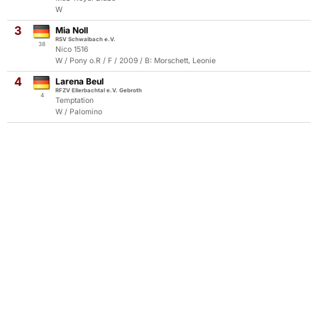
W
3
Mia Noll
RSV Schwalbach e.V.
38
Nico 1516
W / Pony o.R / F / 2009 / B: Morschett, Leonie
4
Larena Beul
RFZV Ellerbachtal e.V. Gebroth
4
Temptation
W / Palomino