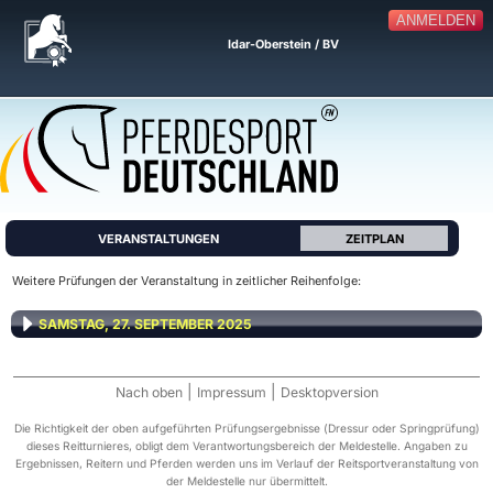
ANMELDEN
Idar-Oberstein / BV
VERANSTALTUNGEN
ZEITPLAN
Weitere Prüfungen der Veranstaltung in zeitlicher Reihenfolge:
SAMSTAG, 27. SEPTEMBER 2025
|
|
Nach oben
Impressum
Desktopversion
Die Richtigkeit der oben aufgeführten Prüfungsergebnisse (Dressur oder Springprüfung)
dieses Reitturnieres, obligt dem Verantwortungsbereich der Meldestelle. Angaben zu
Ergebnissen, Reitern und Pferden werden uns im Verlauf der Reitsportveranstaltung von
der Meldestelle nur übermittelt.