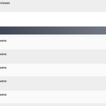
nnissen
avens
avens
avens
avens
avens