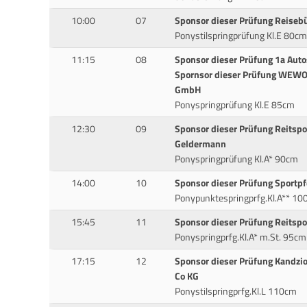
10:00
07
Sponsor dieser Prüfung Reiseb
Ponystilspringprüfung Kl.E 80cm
11:15
08
Sponsor dieser Prüfung 1a Auto
Spornsor dieser Prüfung WEWO
GmbH
Ponyspringprüfung Kl.E 85cm
12:30
09
Sponsor dieser Prüfung Reitspo
Geldermann
Ponyspringprüfung Kl.A* 90cm
14:00
10
Sponsor dieser Prüfung Sportpf
Ponypunktespringprfg.Kl.A** 1
15:45
11
Sponsor dieser Prüfung Reitspo
Ponyspringprfg.Kl.A* m.St. 95cm
17:15
12
Sponsor dieser Prüfung Kandzi
Co KG
Ponystilspringprfg.Kl.L 110cm