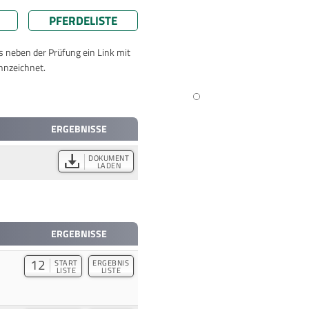
PFERDELISTE
ts neben der Prüfung ein Link mit
nnzeichnet.
ERGEBNISSE
DOKUMENT
LADEN
ERGEBNISSE
12
START
ERGEBNIS
LISTE
LISTE