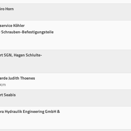
üro Horn
service Köhler
 Schrauben-Befestigungsteile
rt SGN, Hagen Schlulte-
erde Judith Thoenes
00cm
rt Seabis
ora Hydraulik Engineering GmbH &