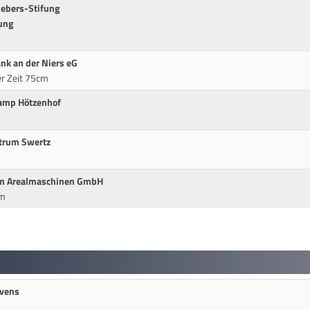
Gebers-Stifung
ung
nk an der Niers eG
er Zeit 75cm
camp Hötzenhof
trum Swertz
m
ten Arealmaschinen GmbH
cm
avens