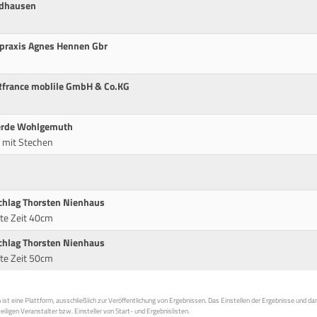
idhausen
tpraxis Agnes Hennen Gbr
Rfrance moblile GmbH & Co.KG
ferde Wohlgemuth
 mit Stechen
chlag Thorsten Nienhaus
te Zeit 40cm
chlag Thorsten Nienhaus
te Zeit 50cm
st eine Plattform, ausschließlich zur Veröffentlichung von Ergebnissen. Das Einstellen der Ergebnisse und da
weiligen Veranstalter bzw. Einsteller von Start- und Ergebnislisten.