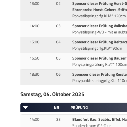
13:00
02
Sponsor dieser Prüfung Horst-
Ehrenpreis: Horst-Gebers-Stift
Ponystilspringprfg.Kl.M* 120cm
14:00
03
Sponsor dieser Prüfung Volksba
Ponystilspring-WB - mit erlaubt
15:00
04
Sponsor dieser Prüfung Reiter
Ponystilspringprfg.Kl.A* 90cm
16:50
05
Sponsor dieser Prüfung Bauzen
Ponyspringprüfung Kl.A** 100c
18:30
06
Sponsoer dieser Prüfung Kers
Ponypunktespringprfg.Kl.L 110
Samstag, 04. Oktober 2025
NR
PRÜFUNG
14:00
33
Blandfort Bau, Seabis, Effol, H
Sonderehrung A**-Tour