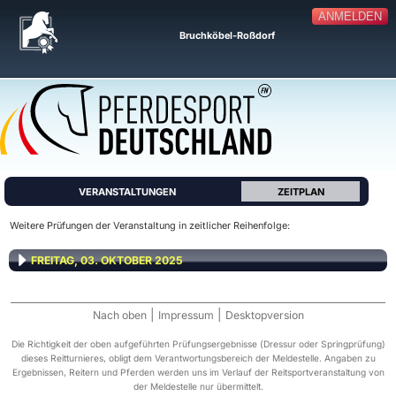
ANMELDEN
Bruchköbel-Roßdorf
VERANSTALTUNGEN
ZEITPLAN
Weitere Prüfungen der Veranstaltung in zeitlicher Reihenfolge:
FREITAG, 03. OKTOBER 2025
|
|
Nach oben
Impressum
Desktopversion
Die Richtigkeit der oben aufgeführten Prüfungsergebnisse (Dressur oder Springprüfung)
dieses Reitturnieres, obligt dem Verantwortungsbereich der Meldestelle. Angaben zu
Ergebnissen, Reitern und Pferden werden uns im Verlauf der Reitsportveranstaltung von
der Meldestelle nur übermittelt.