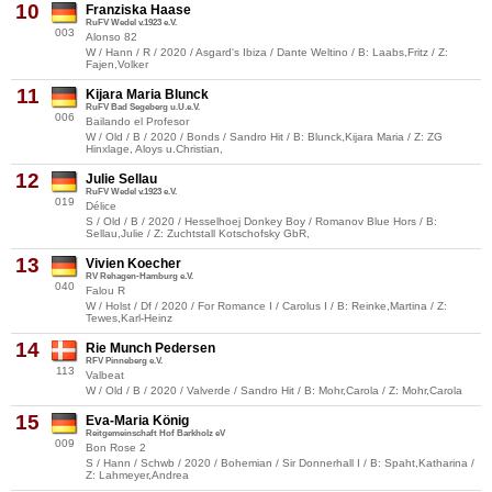
10
Franziska Haase
RuFV Wedel v.1923 e.V.
003
Alonso 82
W / Hann / R / 2020 / Asgard's Ibiza / Dante Weltino / B: Laabs,Fritz / Z:
Fajen,Volker
11
Kijara Maria Blunck
RuFV Bad Segeberg u.U.e.V.
006
Bailando el Profesor
W / Old / B / 2020 / Bonds / Sandro Hit / B: Blunck,Kijara Maria / Z: ZG
Hinxlage, Aloys u.Christian,
12
Julie Sellau
RuFV Wedel v.1923 e.V.
019
Délice
S / Old / B / 2020 / Hesselhoej Donkey Boy / Romanov Blue Hors / B:
Sellau,Julie / Z: Zuchtstall Kotschofsky GbR,
13
Vivien Koecher
RV Rehagen-Hamburg e.V.
040
Falou R
W / Holst / Df / 2020 / For Romance I / Carolus I / B: Reinke,Martina / Z:
Tewes,Karl-Heinz
14
Rie Munch Pedersen
RFV Pinneberg e.V.
113
Valbeat
W / Old / B / 2020 / Valverde / Sandro Hit / B: Mohr,Carola / Z: Mohr,Carola
15
Eva-Maria König
Reitgemeinschaft Hof Barkholz eV
009
Bon Rose 2
S / Hann / Schwb / 2020 / Bohemian / Sir Donnerhall I / B: Spaht,Katharina /
Z: Lahmeyer,Andrea