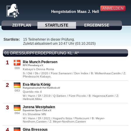
ANMELDEN
Hengststation Maas J. Hell
ZEITPLAN
STARTLISTE
ERGEBNISSE
Startliste:
15 Teilnehmer in dieser Prüfung.
Zuletzt aktualisiert um 10:47 Uhr (03.10.2025)
01 DRESSURPFERDEPRÜFUNG KL. A*
1
Rie Munch Pedersen
RFV Pinneberg e.V.
066
Kabayo's Donna Roma
S / Old / Db / 2020 / Fürst Samarant / Don Index / B: Wolkenhaar,Carolin / Z:
Pferdezucht Kabayo,
2
Eva-Maria König
Reitgemeinschaft Hof Barkholz eV
083
Querido mio 4
W / Hann / Df / 2019 / Q-Sieben / Fürst Piccolo / B: Hagenow,Katrin / Z:
Hellmold,Mirko
3
Jorena Westphalen
Equestrian Sport-Club e.V.
064
It's Showtime MN
W / Hann / Df / 2021 / Asgard's Ibiza / Floriscount / B: Meyer-
Nordhorn,Carsten / Z: Meyer-Nordhorn,Carsten
4
Gina Bressous