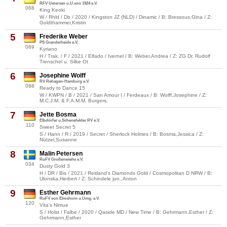
RFV Uetersen u.U.von 1924 e.V.
068
King Keoki
W / Rhld / Db / 2020 / Kingston JZ (NLD) / Dinamic / B: Bressous,Gina / Z:
Goldthammer,Kristin
5
Frederike Weber
PS Granderheide e.V.
069
Kyriano
H / Trak. / F / 2021 / Elfado / Ivernel / B: Weber,Andrea / Z: ZG Dr. Rudolf
Trenschel u. Silke Ot
6
Josephine Wolff
RV Rehagen-Hamburg e.V.
088
Ready to Dance 15
W / KWPN / B / 2021 / San Amour I / Ferdeaux / B: Wolff,Josephine / Z:
M.C.J.M. & F.A.M.M. Burgers,
7
Jette Bosma
Elbdörfer u.Schenefelder RV e.V.
110
Sweet Secret 5
S / Hann / R / 2019 / Secret / Sherlock Holmes / B: Bosma,Jessica / Z:
Nützel,Susanne
8
Malin Petersen
RuFV Großenwiehe e.V.
034
Dusty Gold 3
H / DR / Bis / 2021 / Reitland's Diamonds Gold / Cosmopolitan D NRW / B:
Ulonska,Herbert / Z: Schindele jun.,Anton
9
Esther Gehrmann
RuFV von Elmshorn u.Umg. e.V.
120
Vita's Nimue
S / Holst / Falbe / 2020 / Qaside MD / New Time / B: Gehrmann,Esther / Z:
Gehrmann,Esther