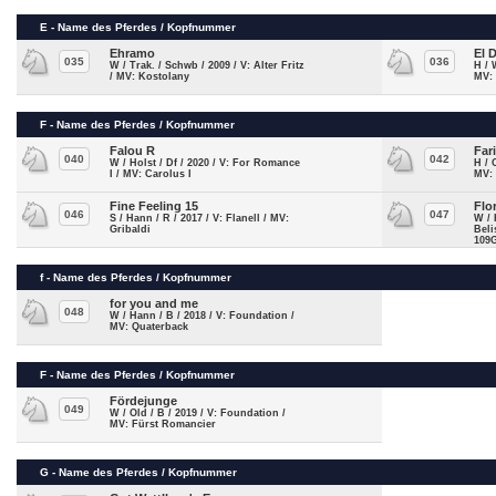
E - Name des Pferdes / Kopfnummer
Ehramo
El 
035
036
W / Trak. / Schwb / 2009 / V: Alter Fritz
H / 
/ MV: Kostolany
MV: 
F - Name des Pferdes / Kopfnummer
Falou R
Far
040
042
W / Holst / Df / 2020 / V: For Romance
H / 
I / MV: Carolus I
MV:
Fine Feeling 15
Flo
046
047
S / Hann / R / 2017 / V: Flanell / MV:
W / 
Gribaldi
Beli
109
f - Name des Pferdes / Kopfnummer
for you and me
048
W / Hann / B / 2018 / V: Foundation /
MV: Quaterback
F - Name des Pferdes / Kopfnummer
Fördejunge
049
W / Old / B / 2019 / V: Foundation /
MV: Fürst Romancier
G - Name des Pferdes / Kopfnummer