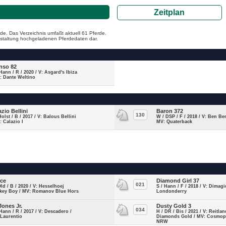
Zeitplan
de. Das Verzeichnis umfaßt aktuell 61 Pferde.
ranstaltung hochgeladenen Pferdedaten dar.
nso 82
Hann / R / 2020 / V: Asgard's Ibiza
: Dante Weltino
azio Bellini
Baron 372
130
Holst / B / 2017 / V: Balous Bellini
W / DSP / F / 2018 / V: Ben Ben
: Calazio I
MV: Quaterback
ice
Diamond Girl 37
021
Old / B / 2020 / V: Hesselhoej
S / Hann / F / 2018 / V: Dimagi
key Boy / MV: Romanov Blue Hors
Londonderry
 Jones Jr.
Dusty Gold 3
034
Hann / R / 2017 / V: Descadero /
H / DR / Bis / 2021 / V: Reitlan
 Laurentio
Diamonds Gold / MV: Cosmop
NRW