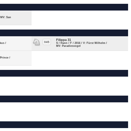
/ MV: San
Filippa 31
045
kus /
S / Hann / F / 2016 / V: Fürst Wilhelm /
MV: Paradiesvogel
 Prince /