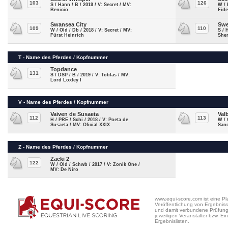
103
126
S / Hann / B / 2019 / V: Secret / MV:
W / 
Benicio
Fide
Swansea City
Swe
109
110
W / Old / Db / 2018 / V: Secret / MV:
S / 
Fürst Heinrich
She
T - Name des Pferdes / Kopfnummer
Topdance
131
S / DSP / B / 2019 / V: Totilas / MV:
Lord Loxley I
V - Name des Pferdes / Kopfnummer
Vaiven de Susaeta
Val
112
113
H / PRE / Schi / 2018 / V: Poeta de
W / 
Susaeta / MV: Oficial XXIX
San
Z - Name des Pferdes / Kopfnummer
Zacki 2
122
W / Old / Schwb / 2017 / V: Zonik One /
MV: De Niro
www.equi-score.com ist eine Pla
Veröffentlichung von Ergebniss
und damit verbundene Prüfung a
jeweiligen Veranstalter bzw. Ein
Ergebnislisten.