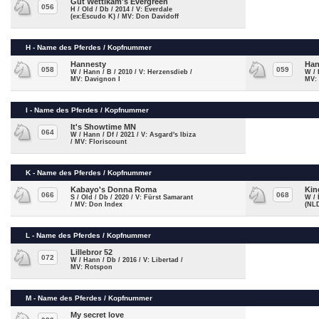
Gut Wettlkam's Evergreen
056
H / Old / Db / 2014 / V: Everdale
(ex:Escudo K) / MV: Don Davidoff
H - Name des Pferdes / Kopfnummer
Hannesty
Han
058
059
W / Hann / B / 2010 / V: Herzensdieb /
W / 
MV: Davignon I
MV:
I - Name des Pferdes / Kopfnummer
It's Showtime MN
064
W / Hann / Df / 2021 / V: Asgard's Ibiza
/ MV: Floriscount
K - Name des Pferdes / Kopfnummer
Kabayo's Donna Roma
Kin
066
068
S / Old / Db / 2020 / V: Fürst Samarant
W / 
/ MV: Don Index
(NLD
L - Name des Pferdes / Kopfnummer
Lillebror 52
072
W / Hann / Db / 2016 / V: Libertad /
MV: Rotspon
M - Name des Pferdes / Kopfnummer
My secret love