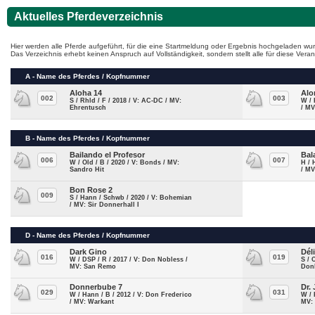
Aktuelles Pferdeverzeichnis
Hier werden alle Pferde aufgeführt, für die eine Startmeldung oder Ergebnis hochgeladen wur
Das Verzeichnis erhebt keinen Anspruch auf Vollständigkeit, sondern stellt alle für diese Ve
A - Name des Pferdes / Kopfnummer
Aloha 14
Alo
002
003
S / Rhld / F / 2018 / V: AC-DC / MV:
W / 
Ehrentusch
/ MV
B - Name des Pferdes / Kopfnummer
Bailando el Profesor
Bal
006
007
W / Old / B / 2020 / V: Bonds / MV:
H / 
Sandro Hit
/ MV
Bon Rose 2
009
S / Hann / Schwb / 2020 / V: Bohemian
/ MV: Sir Donnerhall I
D - Name des Pferdes / Kopfnummer
Dark Gino
Dél
016
019
W / DSP / R / 2017 / V: Don Nobless /
S / 
MV: San Remo
Don
Donnerbube 7
Dr.
029
031
W / Hann / B / 2012 / V: Don Frederico
W / 
/ MV: Warkant
MV: