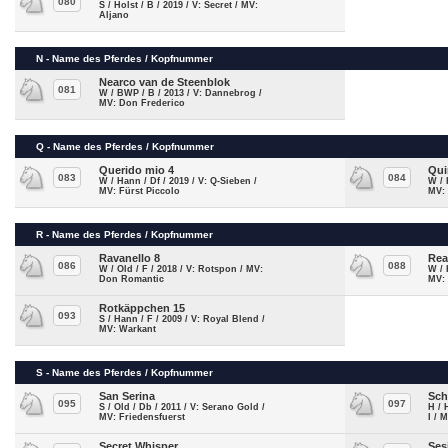
080
S / Holst / B / 2019 / V: Secret / MV:
Aljano
N - Name des Pferdes / Kopfnummer
Nearco van de Steenblok
081
W / BWP / B / 2013 / V: Dannebrog /
MV: Don Frederico
Q - Name des Pferdes / Kopfnummer
Querido mio 4
Qui
083
084
W / Hann / Df / 2019 / V: Q-Sieben /
W / 
MV: Fürst Piccolo
MV:
R - Name des Pferdes / Kopfnummer
Ravanello 8
Rea
086
088
W / Old / F / 2018 / V: Rotspon / MV:
W / 
Don Romantic
MV:
Rotkäppchen 15
093
S / Hann / F / 2009 / V: Royal Blend /
MV: Warkant
S - Name des Pferdes / Kopfnummer
San Serina
Sch
095
097
S / Old / Db / 2011 / V: Serano Gold /
H / 
MV: Friedensfuerst
I / 
Secret Whisper
Ses