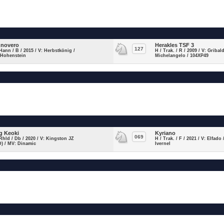
novero
Herakles TSF 3
127
Hann / B / 2015 / V: Herbstkönig /
H / Trak. / R / 2009 / V: Gribal
 Hohenstein
Michelangelo / 104XP49
g Keoki
Kyriano
069
Rhld / Db / 2020 / V: Kingston JZ
H / Trak. / F / 2021 / V: Elfado
) / MV: Dinamic
Ivernel