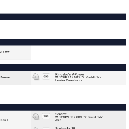
os / MV:
Ringsbo's V-Power
090
k Forever
W / DWB / F / 2013 / V: Vivaldi / MV:
Lauries Crusador xx
Seacret
100
W / KWPN / B / 2019 / V: Secret / MV:
 Noir /
Jazz
Starbucks 28