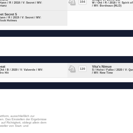
104
Hann / R / 2018 / V: Secret / MV:
W / Old / R / 2018 / V: Spirit o
rtanz
/ MV: Bordeaux (NLD)
et Secret 5
Hann / R / 2019 / V: Secret / MV:
rlock Holmes
beat
Vita's Nimue
120
Old / B / 2020 / V: Valverde / MV:
S / Holst / Falbe / 2020 / V: Q
dro Hit
/ MV: New Time
ttform, ausschließlich zur
en. Das Einstellen der Ergebnisse
uf Richtigkeit, obliegt allein dem
steller von Start- und