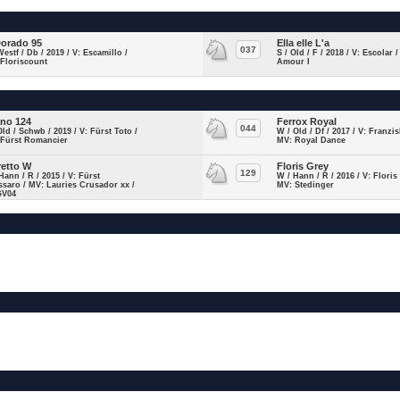
Dorado 95
Ella elle L'a
037
Westf / Db / 2019 / V: Escamillo /
S / Old / F / 2018 / V: Escolar 
Floriscount
Amour I
ino 124
Ferrox Royal
044
Old / Schwb / 2019 / V: Fürst Toto /
W / Old / Df / 2017 / V: Franzis
 Fürst Romancier
MV: Royal Dance
retto W
Floris Grey
129
Hann / R / 2015 / V: Fürst
W / Hann / R / 2016 / V: Floris
ssaro / MV: Lauries Crusador xx /
MV: Stedinger
GV04