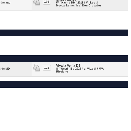
108
f the age
W / Hann / Db / 2018 / V: Sarotti
Mocca-Sahne / MV: Don Crusador
Viva la Venia DS
121
aside MD
S / Westf / B / 2015 / V: Vivaldi / MV:
Riccione