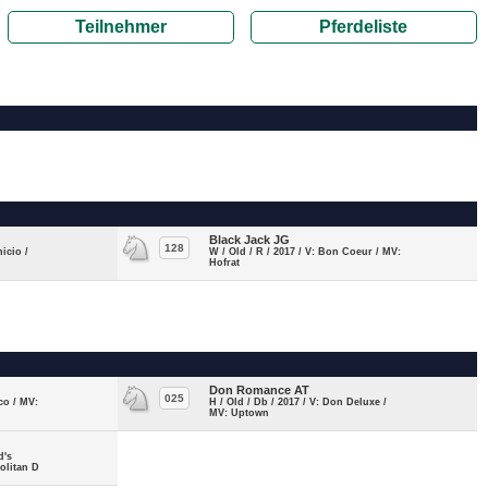
Teilnehmer
Pferdeliste
Black Jack JG
128
icio /
W / Old / R / 2017 / V: Bon Coeur / MV:
Hofrat
Don Romance AT
025
co / MV:
H / Old / Db / 2017 / V: Don Deluxe /
MV: Uptown
d's
olitan D