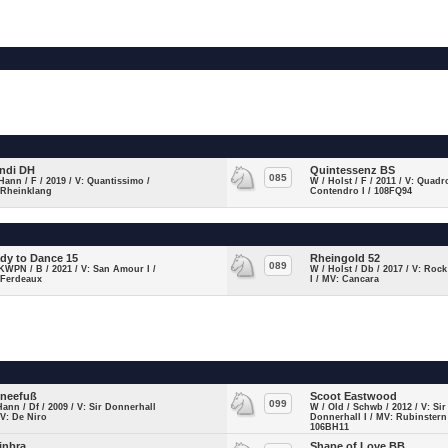
ndi DH
Quintessenz BS
085
Hann / F / 2019 / V: Quantissimo /
W / Holst / F / 2011 / V: Quadr
 Rheinklang
Contendro I / 108FQ94
dy to Dance 15
Rheingold 52
089
KWPN / B / 2021 / V: San Amour I /
W / Holst / Db / 2017 / V: Roc
 Ferdeaux
I / MV: Cancara
neefuß
Scoot Eastwood
099
Hann / Df / 2009 / V: Sir Donnerhall
W / Old / Schwb / 2012 / V: Sir
MV: De Niro
Donnerhall I / MV: Rubinstern
106BH11
inbra
Shape of Love BB