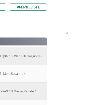
PFERDELISTE
108FQ94 / B: Wehr-Herzog,Anna-
/ B: Mohr,Susanne /
104XP49 / B: Weber,Renate /