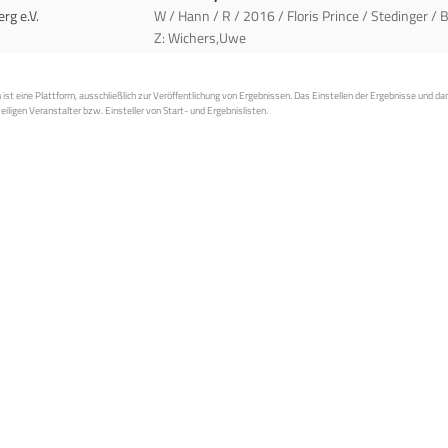
rg e.V.
W / Hann / R / 2016 / Floris Prince / Stedinger / 
Z: Wichers,Uwe
st eine Plattform, ausschließlich zur Veröffentlichung von Ergebnissen. Das Einstellen der Ergebnisse und da
weiligen Veranstalter bzw. Einsteller von Start- und Ergebnislisten.