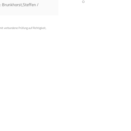
B: Brunkhorst,Steffen /
mit verbundene Prüfung auf Richtigkeit,