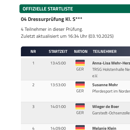
OFFIZIELLE STARTLISTE
04 Dressurprüfung Kl. S***
4 Teilnehmer in dieser Prüfung.
Zuletzt aktualisiert um 16:34 Uhr (03.10.2025)
NR
STARTZEIT
NATION
TEILNEHMER
1
13:45:00
Anna-Lisa Wehr-Her
GER
TRSG Holstenhalle N
e.V.
2
13:53:00
Susanne Mohr
GER
Pferdesport im Norden
3
14:01:00
Wieger de Boer
GER
Garstedt-Ochsenzoller
4
14:09:00
Melanie Klein