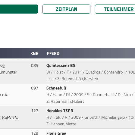
ZEITPLAN
TEILNEHMER
KNR
PFERD
zog
085
Quintessenz BS
eumünster
W / Holst / F / 2011 / Quadros / Contendro I / 
Lisa / Z: Butenschön,Karsten
097
Schneefuß
 e.V.
H / Hann / Df / 2009 / Sir Donnerhall I / De Niro 
Z: Ratermann,Hubert
127
Herakles TSF 3
 RuFV e.V.
H / Trak. / R / 2009 / Gribaldi / Michelangelo / 
Z: Hansen,Mette
129
Floris Grey